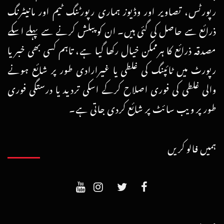
رپورٹس، تصاویر اور وڈیوز ہماری رپورٹنگ ٹیم اور مانیٹرنگ
ذرائع سے حاصل کی گئی ہیں۔ ان کو پبلش کرنے سے پہلے اسکے
مصدقہ ذرائع کا ہرممکن خیال رکھا گیا ہے، تاہم کسی بھی خبر یا
رپورٹ میں ٹائپنگ کی غلطی یا غیرارادی طور پر شائع ہونے
والی غلطی کی فوری اصلاح کرکے اسکی تردید یا درستگی فوری
طور پر ویب سائٹ پر شائع کردی جاتی ہے۔
ہمیں فالو کریں