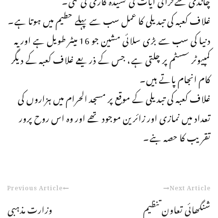
غلاف کعبہ کی تبدیلی کا عمل سب سے پہلے حطیم میں ہوتا ہے۔
دنیا کی سب سے بڑی سلائی مشین جو 16 میٹر طویل ہے اور یہ
کمپیوٹر سسٹم پر چلتی ہے، جس کے ذریعے غلاف کعبہ کے دیگر
کام انجام پاتے ہیں۔
غلاف کعبہ کی تبدیلی کے موقع پر مسجد الحرام میں ہزاروں کی
تعداد میں نمازی اور زائرین موجود تھے اور وہ اس روح پرور
تقریب کا حصہ بنے۔
Previous Article
Next Article
شنگھائی تعاون تنظیم
وزارت مذہبی