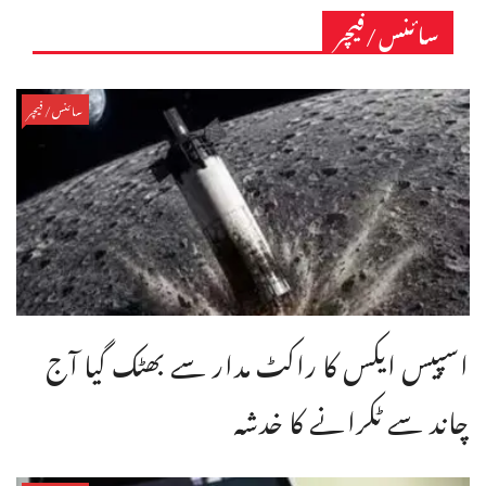
سائنس/فیچر
سائنس/فیچر
اسپیس ایکس کا راکٹ مدار سے بھٹک گیا آج
چاند سے ٹکرانے کا خدشہ