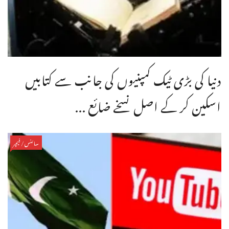
دنیا کی بڑی ٹیک کمپنیوں کی جانب سے کتابیں
اسکین کر کے اصل نسخے ضائع ...
سائنس/فیچر