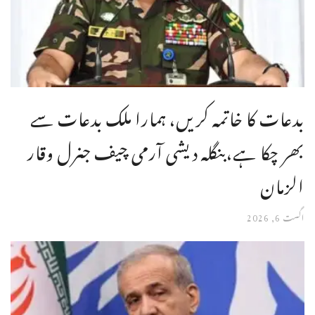
بدعات کا خاتمہ کریں، ہمارا ملک بدعات سے
بھر چکا ہے،بنگله دیشی آرمی چیف جنرل وقار
الزمان
اگست 6, 2026