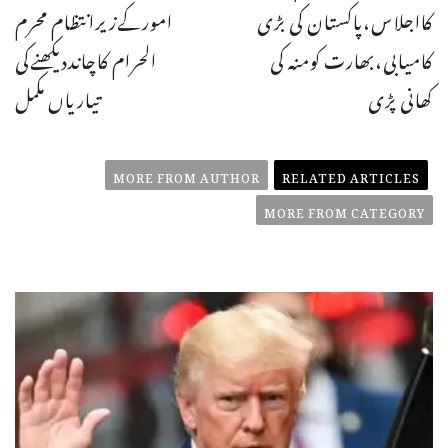
کااجلاس،پاکستان کی بڑی
امورکےزیرانتظام محرم
کامیابی،بھارت کومنہ کی
الحرام کاچانددیکھنےکی
کھانی پڑی
تیاریاں مکمل
MORE FROM AUTHOR
RELATED ARTICLES
MORE FROM CATEGORY