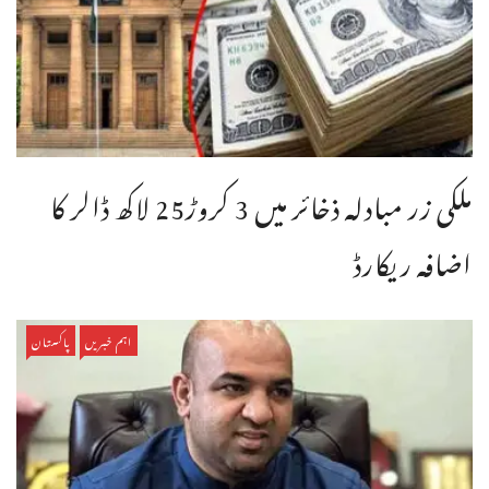
ملکی زر مبادلہ ذخائر میں 3 کروڑ25 لاکھ ڈالر کا
اضافہ ریکارڈ
اہم خبریں
پاکستان