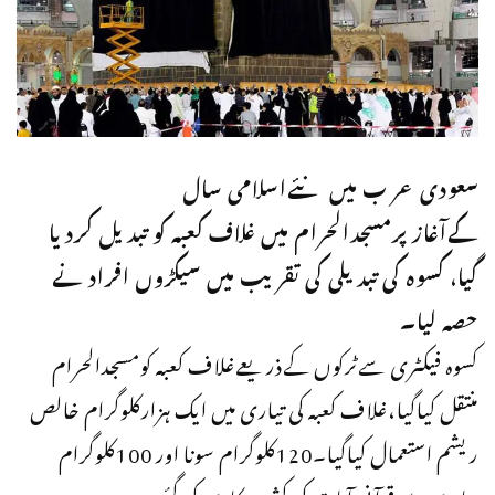
سعودی عر ب میں نئےاسلامی سال
کےآغازپرمسجدالحرام میں غلاف کعبہ کو تبدیل کردیا
گیا، کسوہ کی تبدیلی کی تقریب میں سیکڑوں افراد نے
حصہ لیا۔
کسوہ فیکٹری سےٹرکوں کےذریعےغلاف کعبہ کومسجدالحرام
منتقل کیاگیا،غلاف کعبہ کی تیاری میں ایک ہزارکلوگرام خالص
ریشم استعمال کیاگیا۔120کلوگرام سونا اور 100کلوگرام
چاندی سےقرآنی آیات کی کشیدہ کاری کی گئی۔