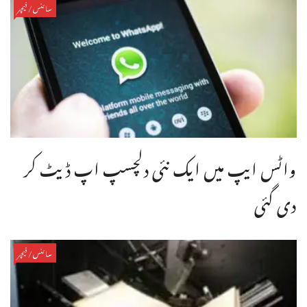
سائنس/فیچر
واٹس ایپ میں ایک نئی دلچسپ اپ ڈیٹ کر
دی گئی
سائنس/فیچر