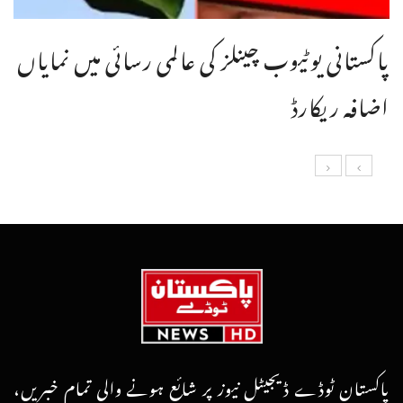
پاکستانی یوٹیوب چینلز کی عالمی رسائی میں نمایاں
اضافہ ریکارڈ
پاکستان ٹوڈے ڈیجیٹل نیوز پر شائع ہونے والی تمام خبریں،