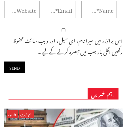
اس براؤزر میں میرا نام، ای میل، اور ویب سائٹ محفوظ
رکھیں اگلی بار جب میں تبصرہ کرنے کےلیے۔
اہم خبریں
اہم خبریں
کاروبار