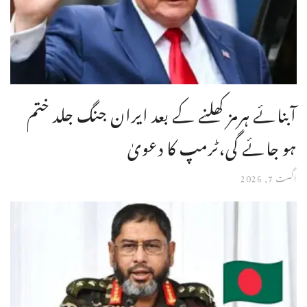
آبنائے ہرمز کھلنے کے بعد ایران جنگ جلد ختم
ہو جائے گی،ٹرمپ کا دعویٰ
اگست 7, 2026