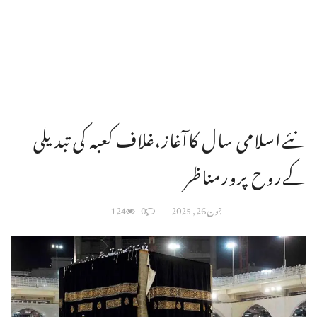
نئےاسلامی سال کاآغاز،غلاف کعبہ کی تبدیلی
کےروح پرورمناظر
جون 26, 2025
0
124