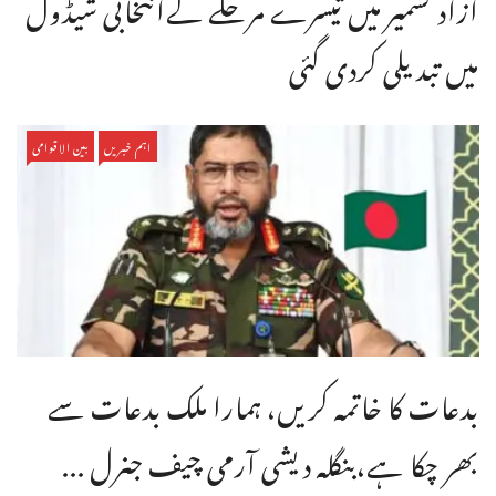
آزاد کشمیر میں تیسرے مرحلے کےانتخابی شیڈول
میں تبدیلی کردی گئی
اہم خبریں
بین الاقوامی
بدعات کا خاتمہ کریں، ہمارا ملک بدعات سے
بھر چکا ہے،بنگله دیشی آرمی چیف جنرل ...