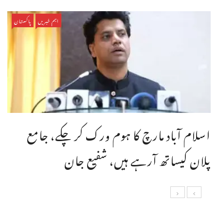
اہم خبریں
پاکستان
اسلام آباد مارچ کا ہوم ورک کر چکے، جامع
پلان کیساتھ آرہے ہیں، شفیع جان