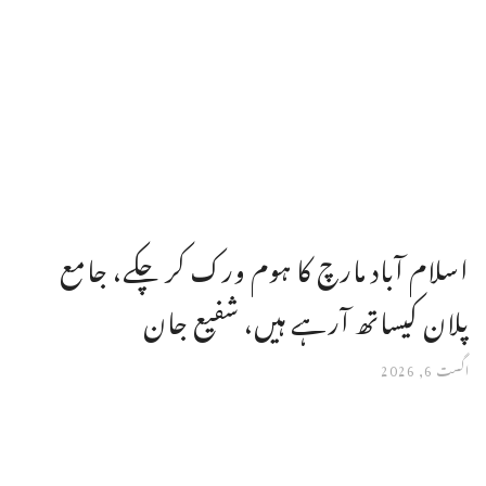
اسلام آباد مارچ کا ہوم ورک کر چکے، جامع
پلان کیساتھ آرہے ہیں، شفیع جان
اگست 6, 2026