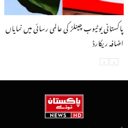
پاکستانی یوٹیوب چینلز کی عالمی رسائی میں نمایاں
اضافہ ریکارڈ