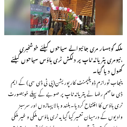
ملکہ کوہسار مری جانیوالے سیاحوں کیلئے خوشخبری
،نیومری پتریاٹہ ٹاپ پر دلکش ٹری ہاؤس سیاحوں کیلئے
کھول دیا گیا۔
پنجاب ٹورازم ڈویلپمنٹ کارپوریشن(پی ٹی ڈی سی) کے ایم
ڈی عاصم رضا نے پتریاٹہ ٹاپ پر صوبے کے پہلے خوبصورت
ٹری ہاؤس کا افتتاح کردیا۔بلند و بالاپہاڑوں اور سرسبز
وادیوں کے درمیان تعمیر کیا گیا یہ ٹری ہاؤس ملکی و غیر ملکی
سیاحوں کو قدرتی حسن اور جدید سہولیات کا حسین امتزاج