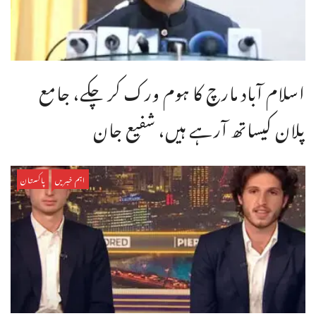
اسلام آباد مارچ کا ہوم ورک کر چکے، جامع
پلان کیساتھ آرہے ہیں، شفیع جان
اہم خبریں
پاکستان