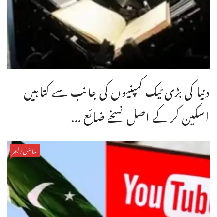
دنیا کی بڑی ٹیک کمپنیوں کی جانب سے کتابیں
اسکین کر کے اصل نسخے ضائع ...
سائنس/فیچر