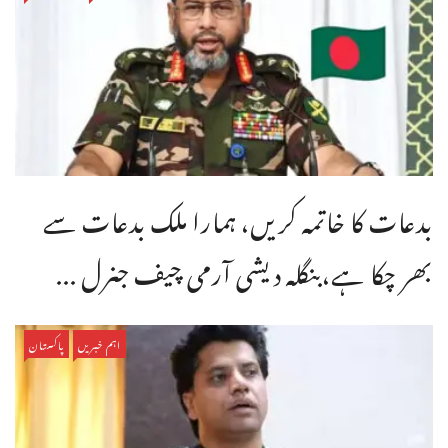
بدعات کا خاتمہ کریں، ہمارا ملک بدعات سے
بھر چکا ہے،بنگله دیشی آرمی چیف جنرل ...
اہم خبریں
پاکستان