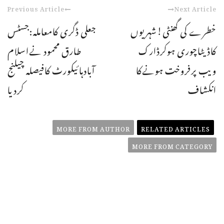
Previous Article
Next Article
خطرے کی گھنٹی!شہریوں
جعلی ڈگری کامعاملہ:جسٹس
کاڈیٹاچوری ہوکرڈارک
طارق محمود نےاسلام
ویب پرفروخت ہونےکا
آبادہائیکورٹ کافیصلہ چیلنج
انکشاف
کردیا
MORE FROM AUTHOR
RELATED ARTICLES
MORE FROM CATEGORY