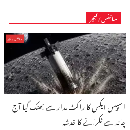
سائنس/فیچر
سائنس/فیچر
اسپیس ایکس کا راکٹ مدار سے بھٹک گیا آج
چاند سے ٹکرانے کا خدشہ