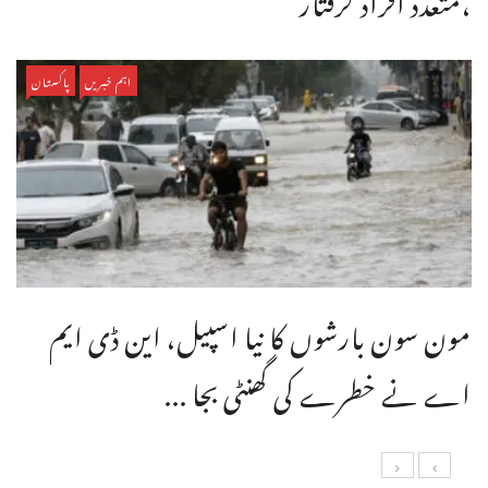
اہم خبریں
پاکستان
مون سون بارشوں کا نیا اسپیل، این ڈی ایم
اے نے خطرے کی گھنٹی بجا ...