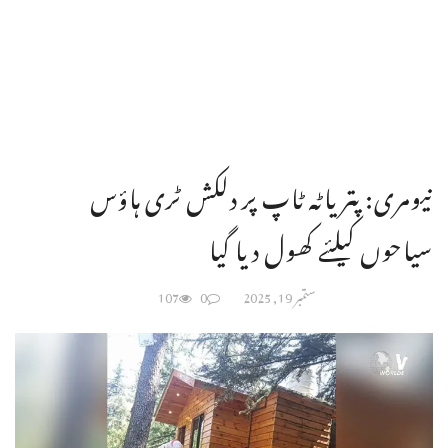
نیومری: پتریاٹہ ٹاپ پر دلکش ٹری ہاؤس
سیاحوں کیلئے کھول دیا گیا
ستمبر 19, 2025
0
107