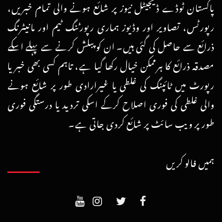
پاکستان ٹوڈے ڈیجیٹل نیوز پر شائع ہونے والی تمام خبریں،
رپورٹس، تصاویر اور وڈیوز ہماری رپورٹنگ ٹیم اور مانیٹرنگ
ذرائع سے حاصل کی گئی ہیں۔ ان کو پبلش کرنے سے پہلے اسکے
مصدقہ ذرائع کا ہرممکن خیال رکھا گیا ہے، تاہم کسی بھی خبر یا
رپورٹ میں ٹائپنگ کی غلطی یا غیرارادی طور پر شائع ہونے
والی غلطی کی فوری اصلاح کرکے اسکی تردید یا درستگی فوری
طور پر ویب سائٹ پر شائع کردی جاتی ہے۔
ہمیں فالو کریں