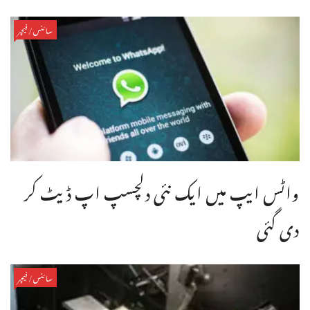
سائنس/فیچر
واٹس ایپ میں ایک نئی دلچسپ اپ ڈیٹ کر
دی گئی
سائنس/فیچر