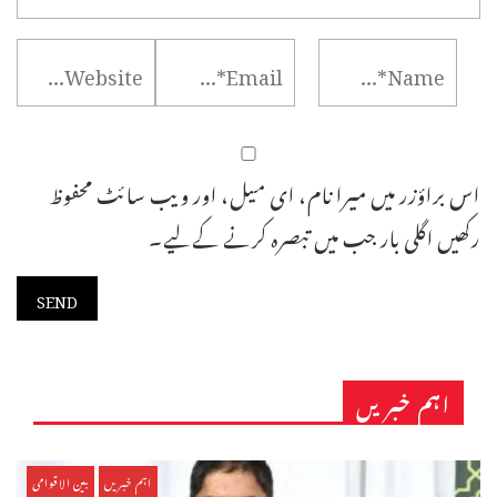
اس براؤزر میں میرا نام، ای میل، اور ویب سائٹ محفوظ
رکھیں اگلی بار جب میں تبصرہ کرنے کےلیے۔
اہم خبریں
اہم خبریں
بین الاقوامی