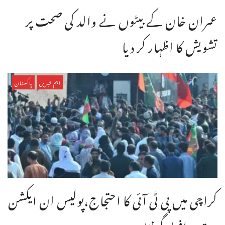
عمران خان کے بیٹوں نے والد کی صحت پر
تشویش کا اظہار کر دیا
اہم خبریں
پاکستان
کراچی میں پی ٹی آئی کا احتجاج،پولیس ان ایکشن
،متعدد افراد گرفتار