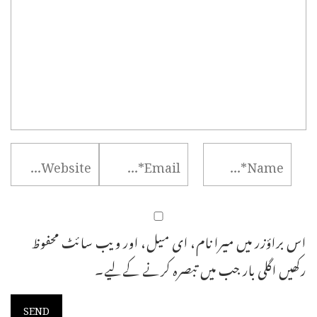
اس براؤزر میں میرا نام، ای میل، اور ویب سائٹ محفوظ
رکھیں اگلی بار جب میں تبصرہ کرنے کےلیے۔