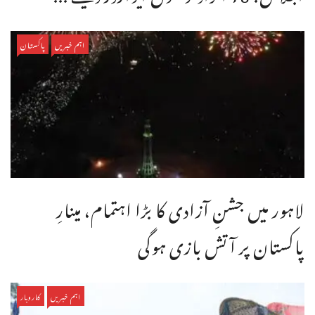
اہم خبریں
پاکستان
لاہور میں جشنِ آزادی کا بڑا اہتمام، مینارِ
پاکستان پر آتش بازی ہوگی
اہم خبریں
کاروبار