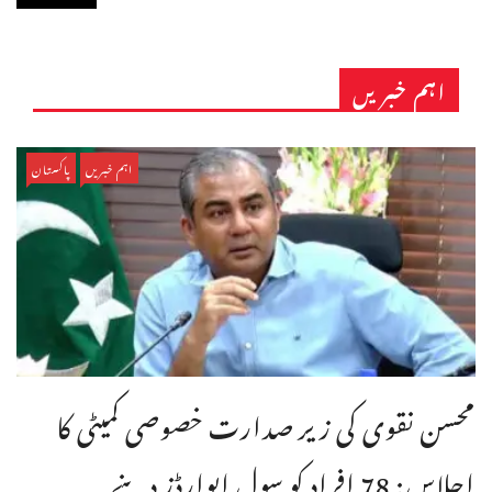
اہم خبریں
اہم خبریں
پاکستان
محسن نقوی کی زیر صدارت خصوصی کمیٹی کا
اجلاس: 78 افراد کو سول ایوارڈز دینے ...