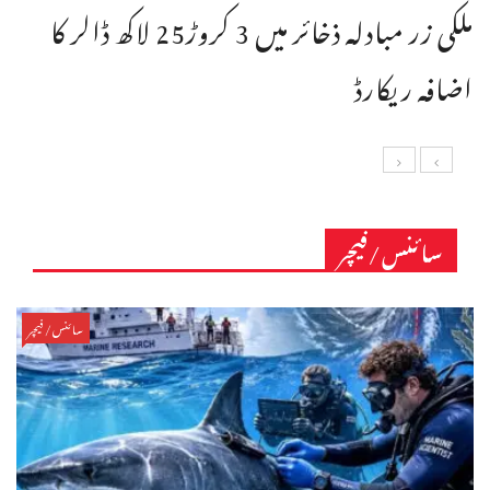
ملکی زر مبادلہ ذخائر میں 3 کروڑ25 لاکھ ڈالر کا
اضافہ ریکارڈ
سائنس/فیچر
سائنس/فیچر