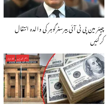
چیئر مین پی ٹی آئی بیرسٹرگوہر کی والدہ انتقال
کرگئیں
اہم خبریں
کاروبار