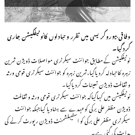
وفاقی بیوروکریسی میں تقرر و تبادلوں کانوٹیفکیشن جاری
کردگیا۔
نوٹیفکیشن کےمطابق جوائنٹ سیکرٹری مواصلات ڈویژن ثمرین
زہرہ کا تبادلہ کردیاگیا،ثمرین زہرہ کو جوائنٹ سیکرٹری قومی ورثہ
و ثقافت ڈویژن تعینات کردیاگیا۔
نوٹیفکیشن میں کہاگیاکہ جوائنٹ سیکرٹری قومی ورثہ و ثقافت
ڈویژن مظفر علی برکی کوعہدے سے ہٹادیا گیاجبکہ جوائنٹ
سیکرٹری مظفر علی برکی کو اسٹیبلشمنٹ ڈویژن رپورٹ کرنے کی
ہدایت کی گئی ہے۔