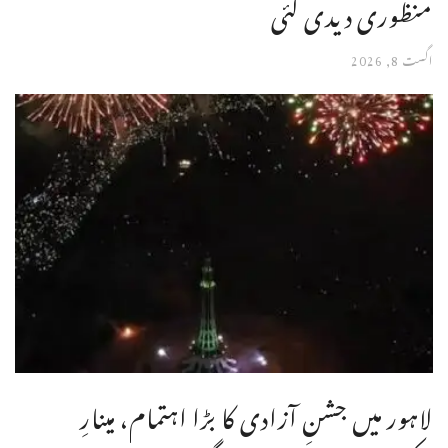
منظوری دیدی گئی
اگست 8, 2026
لاہور میں جشنِ آزادی کا بڑا اہتمام، مینارِ