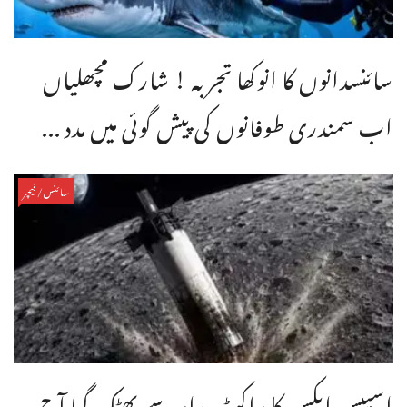
سائنسدانوں کا انوکھا تجربہ ! شارک مچھلیاں
اب سمندری طوفانوں کی پیش گوئی میں مدد ...
سائنس/فیچر
اسپیس ایکس کا راکٹ مدار سے بھٹک گیا آج