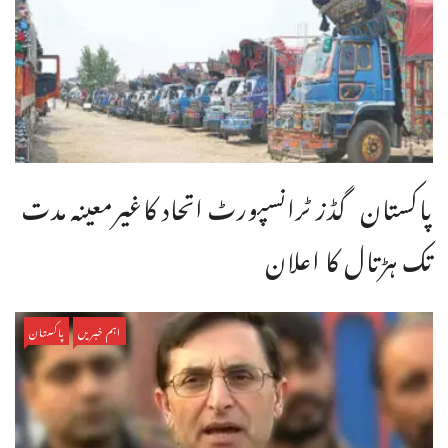
پاکستان گڈز ٹرانسپورٹ اتحاد کاغیرمعینہ مدت
تک ہڑتال کا اعلان
اہم خبریں
پاکستان