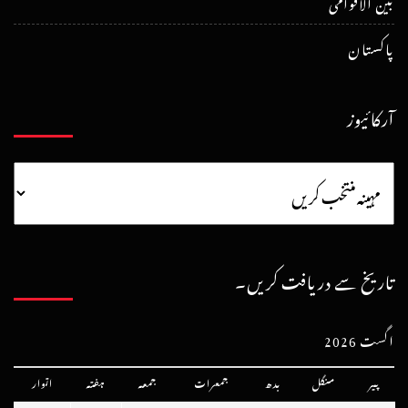
بین الاقوامی
پاکستان
آرکائیوز
تاریخ سے دریافت کریں۔
اگست 2026
پیر
منگل
بدھ
جمعرات
جمعہ
ہفتہ
اتوار