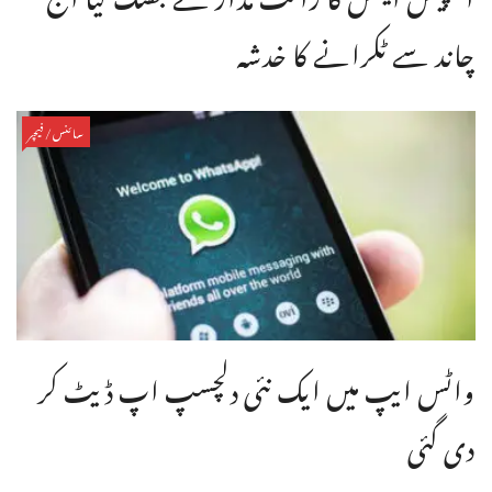
چاند سے ٹکرانے کا خدشہ
سائنس/فیچر
واٹس ایپ میں ایک نئی دلچسپ اپ ڈیٹ کر
دی گئی