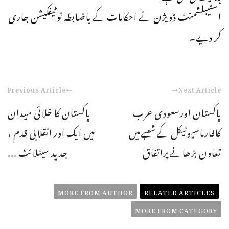
اسٹیبلشمنٹ ڈویژن نے احکامات کے باضابطہ نوٹیفکیشن جاری
کر دیے۔
Previous Article
Next Article
پاکستان اورسعودی عرب
پاکستان کا خلائی میدان
کافارماسیوٹیکل کےشعبےمیں
میں ایک اور انقلابی قدم ،
تعاون بڑھانےپراتفاق
جدید سیٹلائٹ ...
MORE FROM AUTHOR
RELATED ARTICLES
MORE FROM CATEGORY