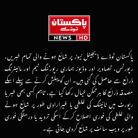
پاکستان ٹوڈے ڈیجیٹل نیوز پر شائع ہونے والی تمام خبریں،
رپورٹس، تصاویر اور وڈیوز ہماری رپورٹنگ ٹیم اور مانیٹرنگ
ذرائع سے حاصل کی گئی ہیں۔ ان کو پبلش کرنے سے پہلے اسکے
مصدقہ ذرائع کا ہرممکن خیال رکھا گیا ہے، تاہم کسی بھی خبر یا
رپورٹ میں ٹائپنگ کی غلطی یا غیرارادی طور پر شائع ہونے
والی غلطی کی فوری اصلاح کرکے اسکی تردید یا درستگی فوری
طور پر ویب سائٹ پر شائع کردی جاتی ہے۔