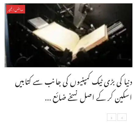
سائنس/فیچر
دنیا کی بڑی ٹیک کمپنیوں کی جانب سے کتابیں
اسکین کر کے اصل نسخے ضائع ...