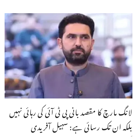
لانگ مارچ کا مقصد بانی پی ٹی آئی کی رہائی نہیں
بلکہ ان تک رسائی ہے: سہیل آفریدی