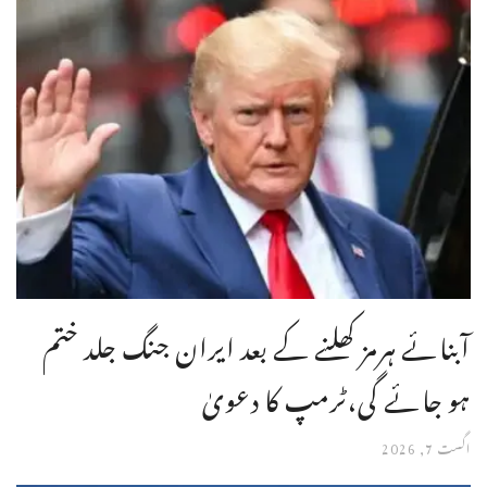
آبنائے ہرمز کھلنے کے بعد ایران جنگ جلد ختم
ہو جائے گی،ٹرمپ کا دعویٰ
اگست 7, 2026