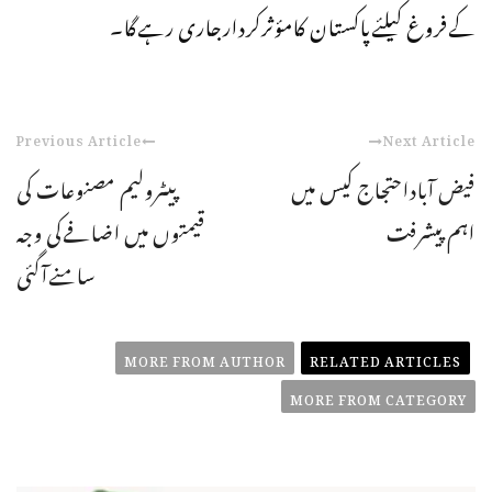
کےفروغ کیلئےپاکستان کامؤثرکردارجاری رہےگا۔
Previous Article
Next Article
فیض آباداحتجاج کیس میں
پیٹرولیم مصنوعات کی
اہم پیشرفت
قیمتوں میں اضافےکی وجہ
سامنےآگئی
MORE FROM AUTHOR
RELATED ARTICLES
MORE FROM CATEGORY