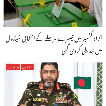
آزاد کشمیر میں تیسرے مرحلے کےانتخابی شیڈول
میں تبدیلی کردی گئی
اہم خبریں
بین الاقوامی