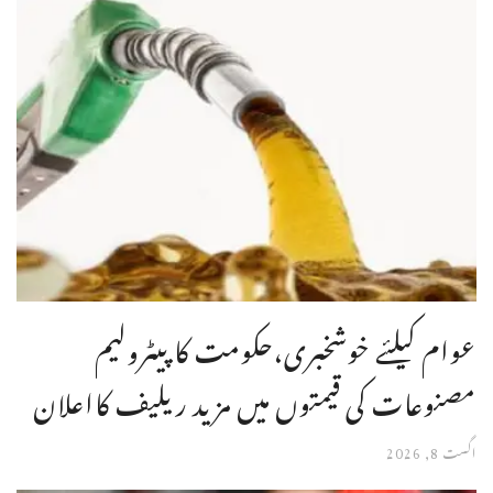
عوام کیلئے خوشخبری،حکومت کا پیٹرولیم
مصنوعات کی قیمتوں میں مزید ریلیف کااعلان
اگست 8, 2026