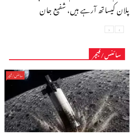
پلان کیساتھ آرہے ہیں، شفیع جان
سائنس/فیچر
سائنس/فیچر