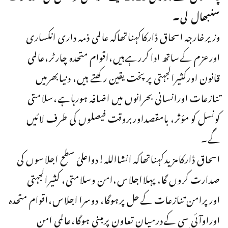
سنبھال لی۔
وزیرخارجہ اسحاق ڈارکاکہناتھاکہ عالمی ذمہ داری انکساری
اورعزم کےساتھ ادا کررہےہیں،اقوام متحدہ چارٹر،عالمی
قانون اورکثیرالجہتی پرپخت یقین رکھتے ہیں، دنیابھرمیں
تنازعات اورانسانی بحرانوں میں اضافہ ہورہاہے،سلامتی
کونسل کو مؤثر، بامقصداوربروقت فیصلوں کی طرف لائیں
گے۔
اسحاق ڈارکامزیدکہناتھاکہ انشااللہ!دواعلیٰ سطح اجلاسوں کی
صدارت کروں گا، پہلااجلاس،امن وسلامتی، کثیرالجہتی
اورپرامن تنازعات کےحل پرہوگا، دوسرا اجلاس،اقوام متحدہ
اوراوآئی سی کےدرمیان تعاون پرمبنی ہوگا،عالمی امن