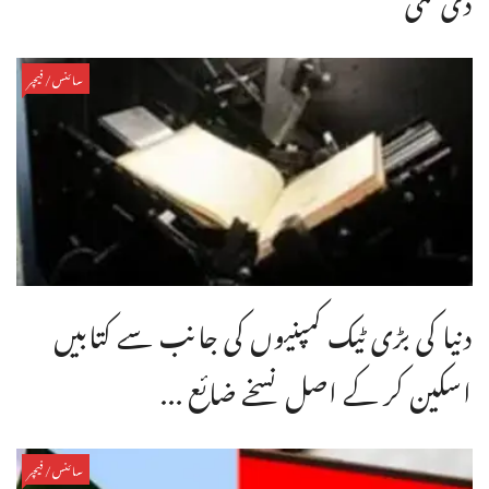
سائنس/فیچر
دنیا کی بڑی ٹیک کمپنیوں کی جانب سے کتابیں
اسکین کر کے اصل نسخے ضائع ...
سائنس/فیچر