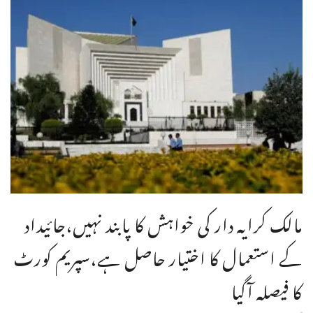
مالک کرایہ دار کی خواہش کا پابند نہیں،جائیداد
کے استعمال کا اختیار حاصل ہے،سپریم کورٹ
کا فیصلہ آگیا