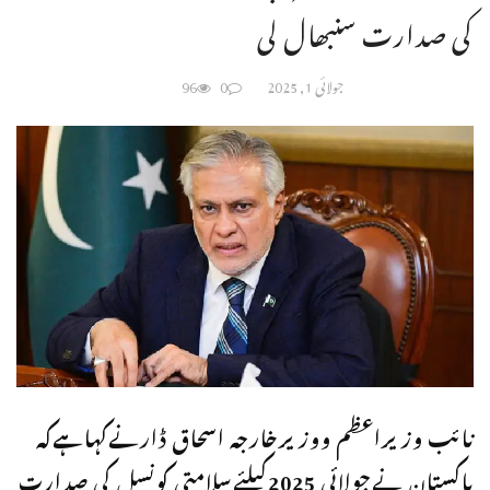
کی صدارت سنبھال لی
جولائی 1, 2025
0
96
نائب وزیراعظم ووزیرخارجہ اسحاق ڈارنےکہاہےکہ
پاکستان نےجولائی 2025کیلئےسلامتی کونسل کی صدارت