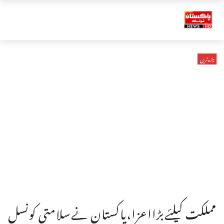
تازہ ترین
مملکت کیلئےبڑااعزا،پاکستان نےسلامتی کونسل