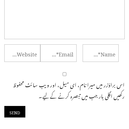
اس براؤزر میں میرا نام، ای میل، اور ویب سائٹ محفوظ
رکھیں اگلی بار جب میں تبصرہ کرنے کےلیے۔