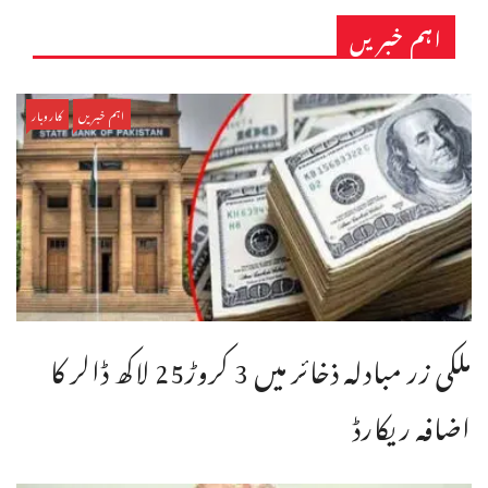
اہم خبریں
اہم خبریں
کاروبار
ملکی زر مبادلہ ذخائر میں 3 کروڑ25 لاکھ ڈالر کا
اضافہ ریکارڈ