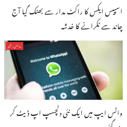
اسپیس ایکس کا راکٹ مدار سے بھٹک گیا آج
چاند سے ٹکرانے کا خدشہ
سائنس/فیچر
واٹس ایپ میں ایک نئی دلچسپ اپ ڈیٹ کر
دی گئی