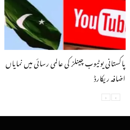
پاکستانی یوٹیوب چینلز کی عالمی رسائی میں نمایاں
اضافہ ریکارڈ