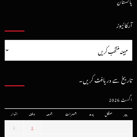
پاکستان
آرکائیوز
تاریخ سے دریافت کریں۔
اگست 2026
پیر
منگل
بدھ
جمعرات
جمعہ
ہفتہ
اتوار
2
1