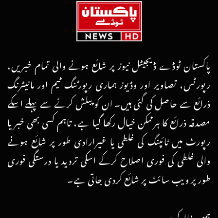
پاکستان ٹوڈے ڈیجیٹل نیوز پر شائع ہونے والی تمام خبریں،
رپورٹس، تصاویر اور وڈیوز ہماری رپورٹنگ ٹیم اور مانیٹرنگ
ذرائع سے حاصل کی گئی ہیں۔ ان کو پبلش کرنے سے پہلے اسکے
مصدقہ ذرائع کا ہرممکن خیال رکھا گیا ہے، تاہم کسی بھی خبر یا
رپورٹ میں ٹائپنگ کی غلطی یا غیرارادی طور پر شائع ہونے
والی غلطی کی فوری اصلاح کرکے اسکی تردید یا درستگی فوری
طور پر ویب سائٹ پر شائع کردی جاتی ہے۔
ہمیں فالو کریں