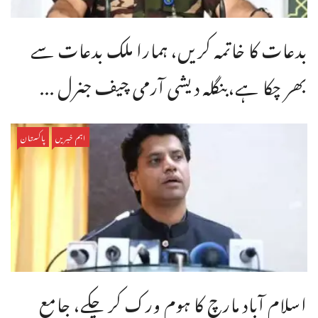
بدعات کا خاتمہ کریں، ہمارا ملک بدعات سے
بھر چکا ہے،بنگله دیشی آرمی چیف جنرل ...
اہم خبریں
پاکستان
اسلام آباد مارچ کا ہوم ورک کر چکے، جامع