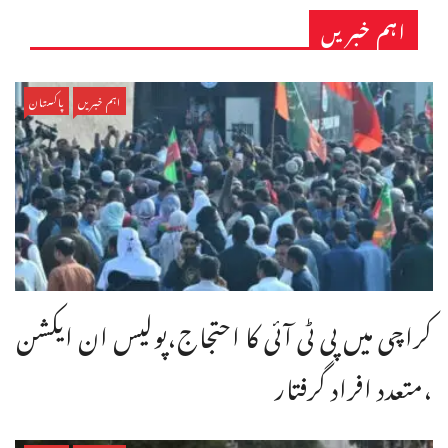
اہم خبریں
اہم خبریں
پاکستان
کراچی میں پی ٹی آئی کا احتجاج،پولیس ان ایکشن
،متعدد افراد گرفتار