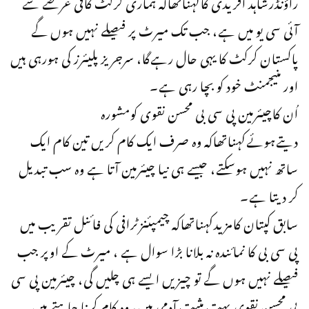
راؤنڈرشاہد آفریدی کاکہناتھاکہ ہماری کرکٹ کافی عرصے سے
آئی سی یو میں ہے، جب تک میرٹ پر فیصلے نہیں ہوں گے
پاکستان کرکٹ کا یہی حال رہےگا، سرجریز پلیئرز کی ہورہی ہیں
اور منیجمنٹ خود کو بچا رہی ہے۔
اُن کاچیئرمین پی سی بی محسن نقوی کومشورہ
دیتےہوئےکہناتھاکہ وہ صرف ایک کام کریں تین کام ایک
ساتھ نہیں ہوسکتے، جیسے ہی نیا چیئرمین آتا ہے وہ سب تبدیل
کر دیتا ہے۔
سابق کپتان کامزیدکہناتھاکہ چیمپئنزٹرافی کی فائنل تقریب میں
پی سی بی کا نمائندہ نہ بلانا بڑا سوال ہے ، میرٹ کے اوپر جب
فیصلے نہیں ہوں گے تو چیزیں ایسے ہی چلیں گی، چیئرمین پی سی
بی محسن نقوی بہت مثبت آدمی ہیں، وہ کام کرنا چاہتے ہیں