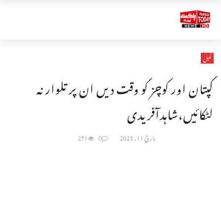
کھیل
کپتان اور کوچز کو وقت دیں ان پر تلوار نہ
لٹکائیں،شاہدآفریدی
مارچ 11, 2025
0
271