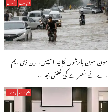
اہم خبریں
پاکستان
مون سون بارشوں کا نیا اسپیل، این ڈی ایم
اے نے خطرے کی گھنٹی بجا ...
اہم خبریں
پاکستان