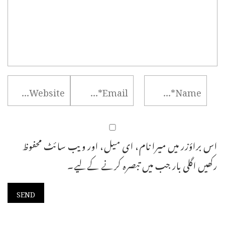
اس براؤزر میں میرا نام، ای میل، اور ویب سائٹ محفوظ
رکھیں اگلی بار جب میں تبصرہ کرنے کےلیے۔