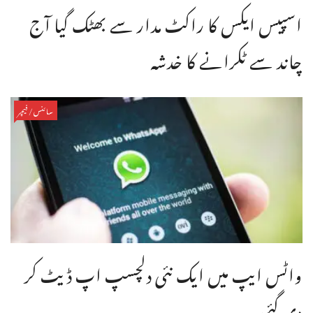
اسپیس ایکس کا راکٹ مدار سے بھٹک گیا آج
چاند سے ٹکرانے کا خدشہ
سائنس/فیچر
واٹس ایپ میں ایک نئی دلچسپ اپ ڈیٹ کر
دی گئی