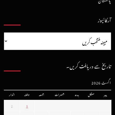
آرکائیوز
تاریخ سے دریافت کریں۔
اگست 2026
پیر
منگل
بدھ
جمعرات
جمعہ
ہفتہ
اتوار
2
1