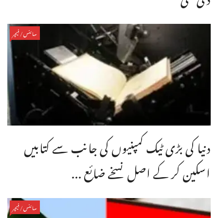
سائنس/فیچر
دنیا کی بڑی ٹیک کمپنیوں کی جانب سے کتابیں
اسکین کر کے اصل نسخے ضائع ...
سائنس/فیچر