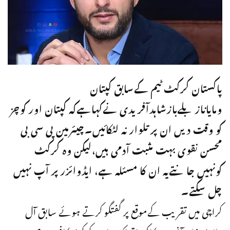
پاکستان کرکٹ ٹیم کےسابق کپتان
ومایانازبلےبازشاہدآفریدی نےکہاہےکہ کپتان اور کوچز
کو وقت دیں ان پر تلوار نہ لٹکائیں۔چیئرمین پی سی بی
محسن نقوی بہت مثبت آدمی ہیں،لیکن وہ کرکٹ
کونہیں جانتےیہ ان کا مسئلہ ہے، ایڈوائزر پر آپ نہیں
چل سکتے۔
کراچی میں تقریب کےموقع پر گفتگو کرتے ہوئے سابق آل