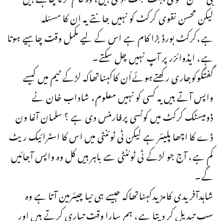
لیکن محسن نقوی کرکٹ کو نہیں جانتے یہ ان کا مسئلہ
ہے،کرکٹ بورڈ بڑا کام ہے اس کے لیے مکمل وقت چاہیے ہوتا
ہے، ایڈوائزر پر آپ نہیں چل سکتے۔
گفتگوکوجاری رکھتےہوئےاُن کاکہناتھاکہ لڑکے ٹیم میں کیسے
واپس آتے ہیں یہ کسی کو نہیں معلوم، شاداب خان نے
ڈومیسٹک کرکٹ میں کونسی پرفارمنس دی ہے ؟ سلمان آغا ون
ڈے کا اچھا پلیئر ہے لیکن ٹی ٹوئنٹی میں اس کا اسٹرائیک ریٹ
کم ہے، آج جو لڑکے ٹی ٹوئنٹی سے باہر ہیں کل وہ واپس آجائیں
گے۔
شاہدآفریدی کامزیدکہناتھاکہ جیسے ہی نیا چیئرمین آتا ہے وہ
سب تبدیل کر دیتا ہے، ہم سارا وقت تیاری کرتے ہیں اور