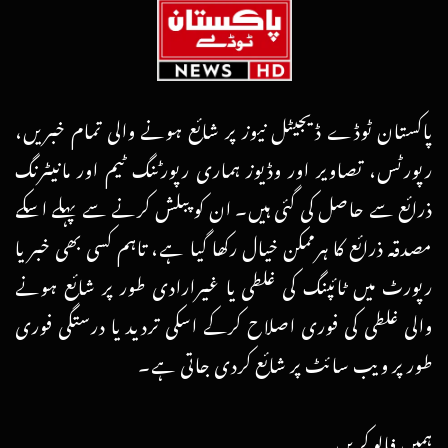
پاکستان ٹوڈے ڈیجیٹل نیوز پر شائع ہونے والی تمام خبریں،
رپورٹس، تصاویر اور وڈیوز ہماری رپورٹنگ ٹیم اور مانیٹرنگ
ذرائع سے حاصل کی گئی ہیں۔ ان کو پبلش کرنے سے پہلے اسکے
مصدقہ ذرائع کا ہرممکن خیال رکھا گیا ہے، تاہم کسی بھی خبر یا
رپورٹ میں ٹائپنگ کی غلطی یا غیرارادی طور پر شائع ہونے
والی غلطی کی فوری اصلاح کرکے اسکی تردید یا درستگی فوری
طور پر ویب سائٹ پر شائع کردی جاتی ہے۔
ہمیں فالو کریں