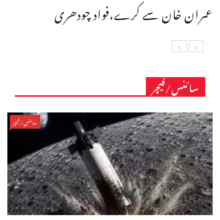
عمران خان سے کرے،فواد چودھری
سائنس/فیچر
سائنس/فیچر