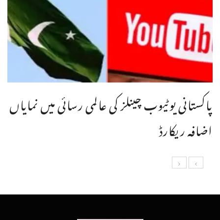
پاکستانی یوٹیوب چینلز کی عالمی رسائی میں نمایاں
اضافہ ریکارڈ