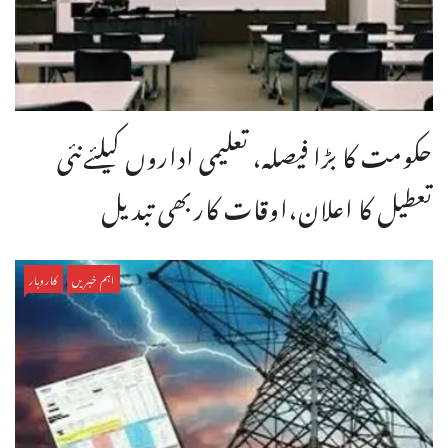
حکومت کا بڑا فیصلہ، تعلیمی اداروں کیلئےنئی
تعطیل کا اعلان،اوقات کاربھی تبدیل
اہم خبریں
کاروبار