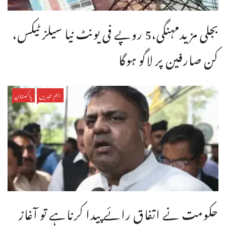
بجلی مزیدمہنگی،5 روپے فی یونٹ نیا سیلز ٹیکس،
کن صارفین پر لاگو ہوگا
اہم خبریں
پاکستان
حکومت نے اتفاق رائے پیدا کرناہے تو آغاز