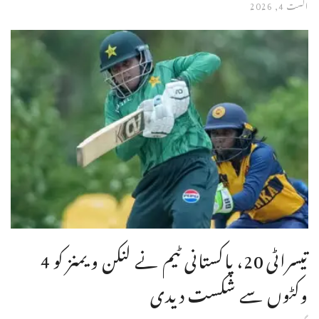
اگست 4, 2026
تیسراٹی 20، پاکستانی ٹیم نے لنکن ویمنز کو 4
وکٹوں سے شکست دیدی