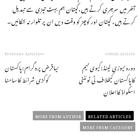
آخر میں سرجری کرتے ہیں،کپتان ہم بہت تیزی سے تبدیل
کرتے ہیں، کپتان اور کوچز کو وقت دیں ان پر تلوار نہ لٹکائیں۔
Previous Article
Next Article
دورہ نیوزی لینڈ:کیوی ٹیم
نیاقرض پروگرام:پاکستان
کاپاکستان کیخلاف ٹی ٹوئنٹی
کوکڑی شرائط کاسامنا
اسکواڈ کااعلان
MORE FROM AUTHOR
RELATED ARTICLES
MORE FROM CATEGORY