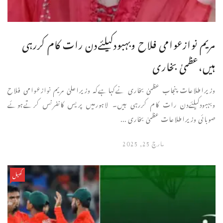
مریم نوازعوامی فلاح وبہبودکیلئےدن رات کام کررہی
ہیں،عظمیٰ بخاری
وزیراطلاعات پنجاب عظمیٰ بخاری نےکہاہےکہ وزیراعلیٰ مریم نوازعوامی فلاح
وبہبودکیلئےدن رات کام کررہی ہیں۔ لاہورمیں پریس کانفرنس کرتےہوئے
صوبائی وزیراطلاعات عظمیٰ بخاری ...
مارچ 25, 2025
کھیل