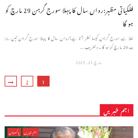
فلکیاتی مظہر:رواں سال کا پہلا سورج گرہن 29 مارچ کو
ہو گا
خلا سے سورج گرہن کیسا نظر آتا ہے؟رواں سال کا پہلا سورج گرہن تین روز
بعد 29 مارچ کو ہو گا۔ دلفریب ...
مارچ 25, 2025
2
1
اہم خبریں
اہم خبریں
پاکستان