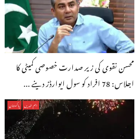
محسن نقوی کی زیر صدارت خصوصی کمیٹی کا
اجلاس: 78 افراد کو سول ایوارڈز دینے ...
اہم خبریں
پاکستان