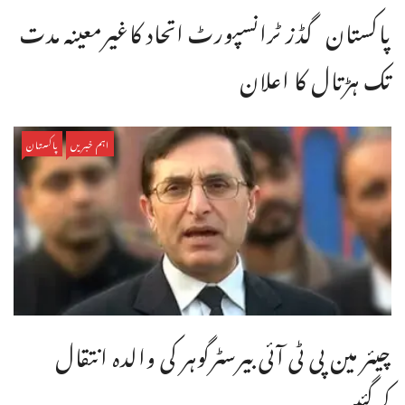
پاکستان گڈز ٹرانسپورٹ اتحاد کاغیرمعینہ مدت
تک ہڑتال کا اعلان
اہم خبریں
پاکستان
چیئر مین پی ٹی آئی بیرسٹرگوہر کی والدہ انتقال
کرگئیں