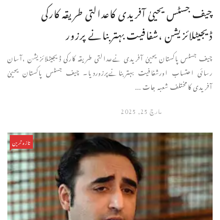
چیف جسٹس یحییٰ آفریدی کاعدالتی طریقہ کارکی
ڈیجیٹلائزیشن ،شفافیت بہتربنانے پرزور
چیف جسٹس پاکستان یحییٰ آفریدی نےعدالتی طریقہ کارکی ڈیجیٹلائزیشن ،آسان
رسائی احتساب اورشفافیت بہتربنانےپرزوردیا۔ چیف جسٹس پاکستان یحییٰ
آفریدی کامختلف شعبہ جات ...
مارچ 25, 2025
تازہ ترین