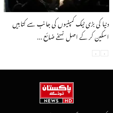
دنیا کی بڑی ٹیک کمپنیوں کی جانب سے کتابیں
اسکین کر کے اصل نسخے ضائع ...