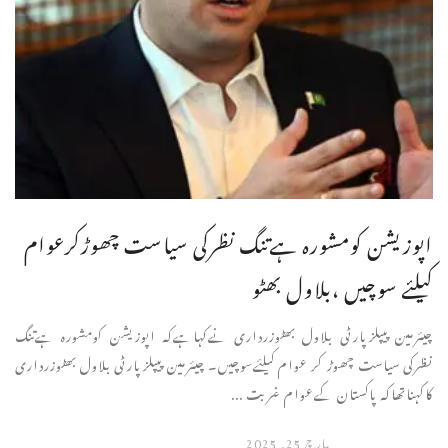
اپوزیشن کومشورہ ہےتنگ نظرکی سیاست چھوڑکرعوام
کیلئے سوچیں ،بلاول بھٹو
چیئرمین پیپلزپارٹی بلاول بھٹوزرداری نےکہاہےکہ اپوزیشن کومشورہ ہےتنگ
نظرکی سیاست چھوڑ کر عوام کیلئےسوچیں۔ چیئرمین پیپلزپارٹی بلاول بھٹوزرداری
کاکہناتھاکہ پاکستان کےعوام غربت ...
مارچ 25, 2025