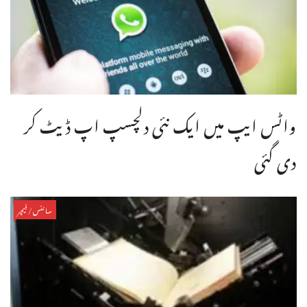
واٹس ایپ میں ایک نئی دلچسپ اپ ڈیٹ کر
دی گئی
سائنس/فیچر