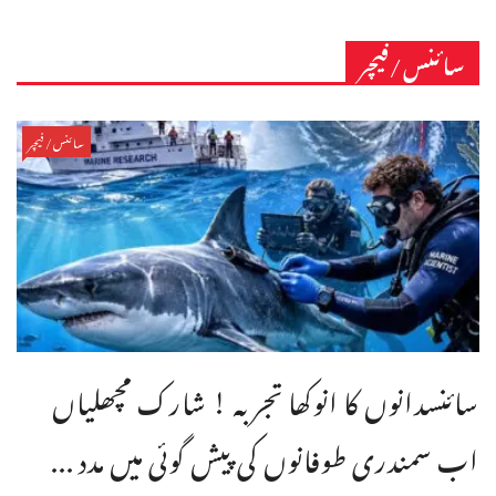
سائنس/فیچر
سائنس/فیچر
سائنسدانوں کا انوکھا تجربہ ! شارک مچھلیاں
اب سمندری طوفانوں کی پیش گوئی میں مدد ...