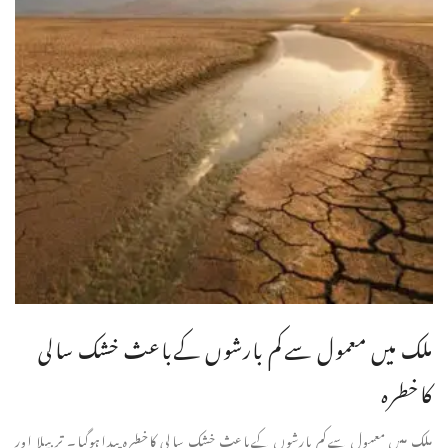
ملک میں معمول سےکم بارشوں کےباعث خشک سالی
کاخطرہ
ملک میں معمول سےکم بارشوں کےباعث خشک سالی کاخطرہ پیداہوگیا۔ تربیلا اور