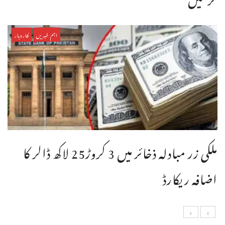
اہم خبریں
کاروبار
ملکی زر مبادلہ ذخائر میں 3 کروڑ25 لاکھ ڈالر کا
اضافہ ریکارڈ