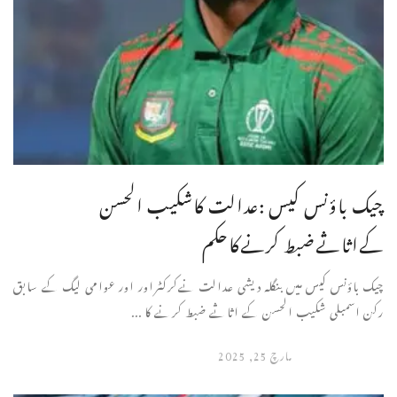
چیک باؤنس کیس :عدالت کاشکیب الحسن
کےاثاثےضبط کرنےکاحکم
چیک باؤنس کیس میں بنگلہ دیشی عدالت نےکرکٹراور اور عوامی لیگ کے سابق
رکن اسمبلی شکیب الحسن کے اثاثے ضبط کرنے کا ...
مارچ 25, 2025