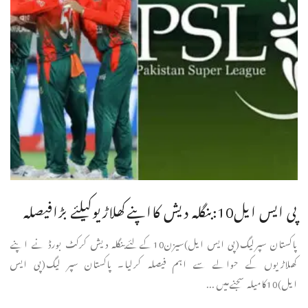
پی ایس ایل10:بنگلہ دیش کااپنےکھلاڑیوکیلئے بڑافیصلہ
پاکستان سپرلیگ(پی ایس ایل)سیزن10کےلئےبنگلہ دیش کرکٹ بورڈ نے اپنے
کھلاڑیوں کے حوالے سے اہم فیصلہ کرلیا۔ پاکستان سپر لیگ(پی ایس
ایل)10کامیلہ سجنےمیں ...