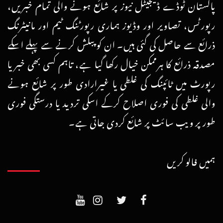
پاکستان ٹوڈے ڈیجیٹل نیوز پر شائع ہونے والی تمام خبریں،
رپورٹس، تصاویر اور وڈیوز ہماری رپورٹنگ ٹیم اور مانیٹرنگ
ذرائع سے حاصل کی گئی ہیں۔ ان کو پبلش کرنے سے پہلے اسکے
مصدقہ ذرائع کا ہرممکن خیال رکھا گیا ہے، تاہم کسی بھی خبر یا
رپورٹ میں ٹائپنگ کی غلطی یا غیرارادی طور پر شائع ہونے
والی غلطی کی فوری اصلاح کرکے اسکی تردید یا درستگی فوری
طور پر ویب سائٹ پر شائع کردی جاتی ہے۔
ہمیں فالو کریں