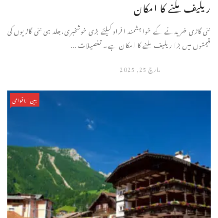
ریلیف ملنے کا امکان
نئی گاڑی خریدنے کے خواہشمند افراد کیلئے بڑی خوشخبری،جلد ہی نئی گاڑیوں کی
قیمتوں میں بڑا ریلیف ملنے کا امکان ہے۔ تفصیلات ...
مارچ 25, 2025
بین الاقوامی