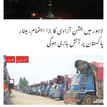
لاہور میں جشنِ آزادی کا بڑا اہتمام، مینارِ
پاکستان پر آتش بازی ہوگی
اہم خبریں
کاروبار