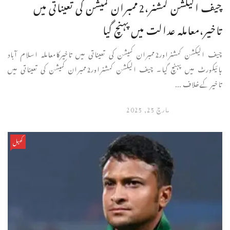
چیف الیکشن کمشنر،2ممبران کمیشن کی تعیناتی میں
تاخیر،معاملہ عدالت میں پہنچ گیا
چیف الیکشن کمشنراور2ممبران کمیشن کی تعیناتی میں تاخیرکامعاملہ اسلام آباد
ہائیکورٹ میں پہنچ گیا۔ چیف الیکشن کمشنراور2ممبران کمیشن کی تعیناتی میں
تاخیرکےخلاف ...
مارچ 25, 2025
کھیل