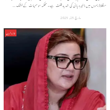
منگلاڈیموں میں ذخیرہ پانی کی شدیدقلت ہے۔ محکمہ موسمیات کےخشک ...
مارچ 25, 2025
تازہ ترین