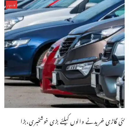
کاروبار
نئی گاڑی خریدنے والوں کیلئے بڑی خوشخبری،بڑا