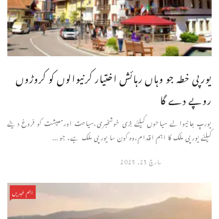
یورپی خطہ جو وہاں رہائش اختیار کرنیوالوں کو کروڑوں
روپے دے گا
یورپ جانیوالے سیاحوں کیلئے بڑی خوشخبری،سیاحت اورمعیشت کو فروغ دینے
کیلئے یورپی ملک کا اہم اقدام،وہ کون سا یورپی ملک ہے، جو ...
مارچ 25, 2025
اہم خبریں