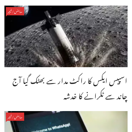
سائنس/فیچر
اسپیس ایکس کا راکٹ مدار سے بھٹک گیا آج
چاند سے ٹکرانے کا خدشہ
سائنس/فیچر