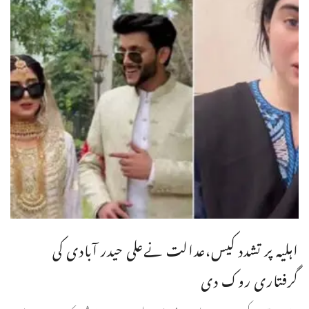
اہلیہ پر تشدد کیس،عدالت نےعلی حیدر آبادی کی
گرفتاری روک دی