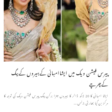
پیرس فیشن ویک میں ایشاامبانی کےہیروں کےبیگ
کےچرچے
ایشا امبانی کا 20 لاکھ ڈالر کا ہیروں جڑا برکن بیگ پیرس فیشن ویک کی توجہ کا
مرکز بن گیا بھارتی بزنس ...