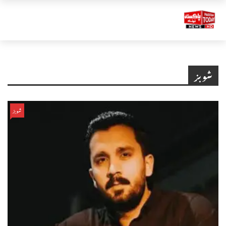
شوبز
شوبز