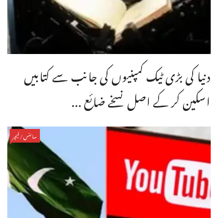
دنیا کی بڑی ٹیک کمپنیوں کی جانب سے کتابیں
اسکین کر کے اصل نسخے ضائع ...
سائنس/فیچر