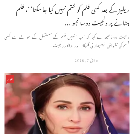
ریلیز کے بعد کسی فلم کو ختم نہیں کیا جاسکتا‘‘، فلم
ہٹانے پر دلجیت دوسانجھ ...
دلجیت دوسانجھ نے کہا کہ اب انہیں فلم کے مستقبل کے حوالے سے کسی
قسم کی تشویش نہیںبھارتی گلوکار اور اداکار دلجیت ...
جولائی 7, 2026
شوبز