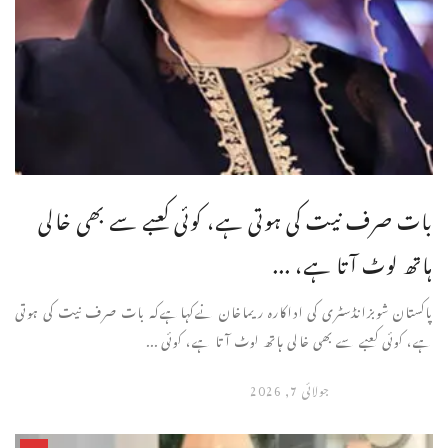
بات صرف نیت کی ہوتی ہے، کوئی کعبے سے بھی خالی
ہاتھ لوٹ آتا ہے، ...
پاکستان شوبزانڈسٹری کی اداکارہ ریماخان نےکہاہےکہ بات صرف نیت کی ہوتی
ہے، کوئی کعبے سے بھی خالی ہاتھ لوٹ آتا ہے، کوئی ...
جولائی 7, 2026