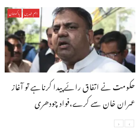
اہم خبریں
پاکستان
حکومت نے اتفاق رائے پیدا کرناہے تو آغاز
عمران خان سے کرے،فواد چودھری