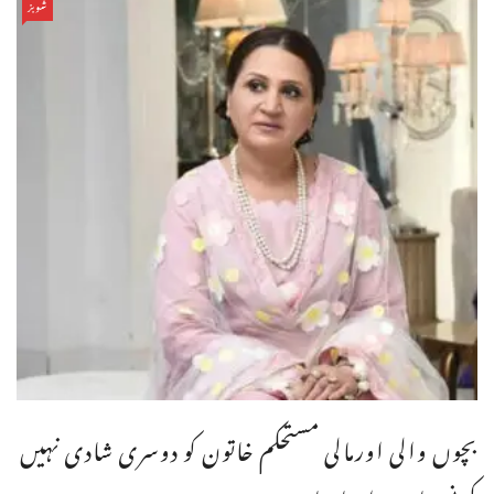
شوبز
بچوں والی اورمالی مستحکم خاتون کو دوسری شادی نہیں