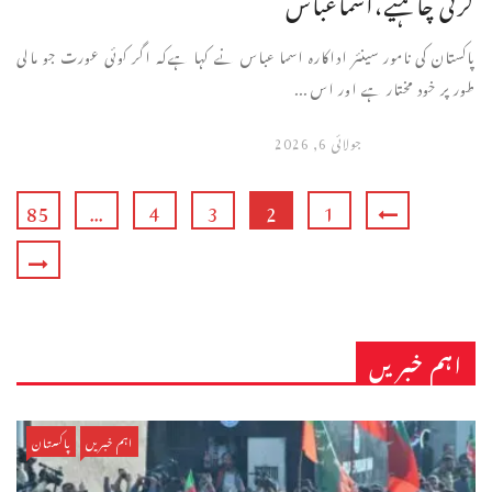
کرنی چاہیے،اسماعباس
پاکستان کی نامور سینئر اداکارہ اسما عباس نے کہا ہےکہ اگر کوئی عورت جو مالی
طور پر خود مختار ہے اور اس ...
جولائی 6, 2026
85
…
4
3
2
1
اہم خبریں
اہم خبریں
پاکستان