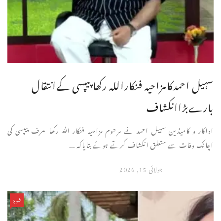
سہیل احمدکامزاحیہ فنکاراللہ رکھاپیپسی کےانتقال
بارےبڑاانکشاف
اداکار و کامیڈین سہیل احمد نے مرحوم مزاحیہ فنکار اللّٰہ رکھا عرف پیپسی کی
اچانک وفات سے متعلق انکشاف کرتے ہوئے بتایاکہ ...
جولائی 15, 2026
شوبز