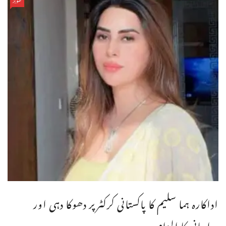
اداکارہ ہما سلیم کا پاکستانی کرکٹرپر دھوکا دہی اور
ہراسانی کا الزام