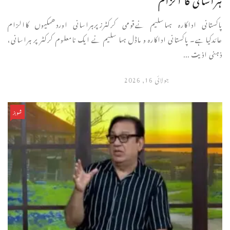
پاکستانی اداکارہ ہماسلیم نےقومی کرکٹرزپرہراسانی اوردھمکیوں کاالزام
عائدکیاہے۔ پاکستانی اداکارہ و ماڈل ہما سلیم نے ایک نامعلوم کرکٹر پر ہراسانی،
ذہنی اذیت ...
جولائی 16, 2026
شوبز