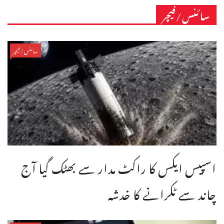
سائنس/فیچر
سائنس/فیچر
اسپیس ایکس کا راکٹ مدار سے بھٹک گیا آج
چاند سے ٹکرانے کا خدشہ