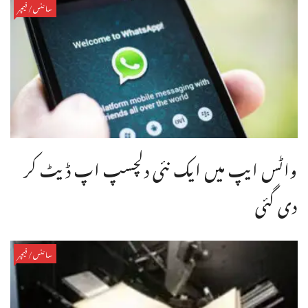
سائنس/فیچر
واٹس ایپ میں ایک نئی دلچسپ اپ ڈیٹ کر
دی گئی
سائنس/فیچر