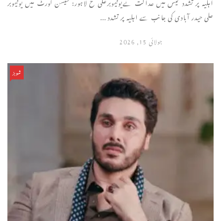
اہلیہ پر تشدد کیس میں عدالت نےیوٹیوبرعلی ح لاہور: سیشن کورٹ میں یوٹیوبر
علی حیدر آبادی کی جانب سے اہلیہ پر تشدد ...
جولائی 15, 2026
شوبز