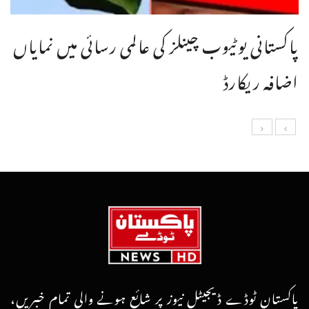
پاکستانی یوٹیوب چینلز کی عالمی رسائی میں نمایاں
اضافہ ریکارڈ
پاکستان ٹوڈے ڈیجیٹل نیوز پر شائع ہونے والی تمام خبریں،