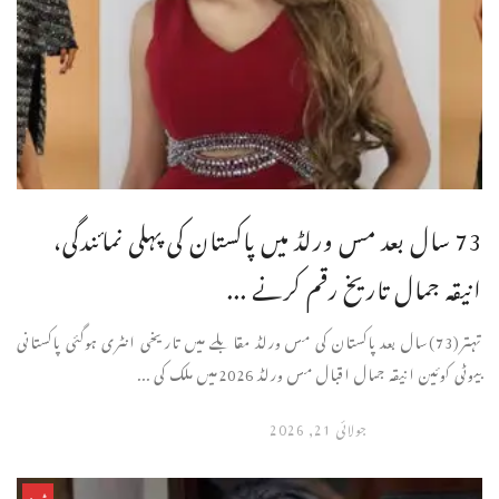
73 سال بعد مس ورلڈ میں پاکستان کی پہلی نمائندگی،
انیقہ جمال تاریخ رقم کرنے ...
تہتر(73)سال بعد پاکستان کی مس ورلڈ مقابلے میں تاریخی انٹری ہوگئی پاکستانی
بیوٹی کوئین انیقہ جمال اقبال مس ورلڈ 2026میں ملک کی ...
جولائی 21, 2026
شوبز