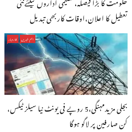
حکومت کا بڑا فیصلہ، تعلیمی اداروں کیلئےنئی
تعطیل کا اعلان،اوقات کاربھی تبدیل
اہم خبریں
کاروبار
بجلی مزیدمہنگی،5 روپے فی یونٹ نیا سیلز ٹیکس،
کن صارفین پر لاگو ہوگا