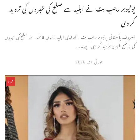
یوٹیوبر رجب بٹ نے اہلیہ سے صلح کی خبروں کی تردید
کر دی
معروف پاکستانی یوٹیوبر رجب بٹ نے اپنی اہلیہ ایمان فاطمہ سے صلح کی خبروں
کی واضح طور پر تردید کر دی ہے۔ ...
جولائی 21, 2026
شوبز