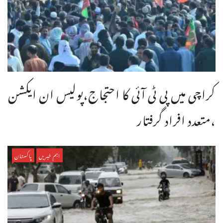
کراچی میں پی ٹی آئی کا احتجاج،پولیس ان ایکشن
،متعدد افراد گرفتار
اہم خبریں
پاکستان