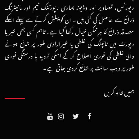
رپورٹس، تصاویر اور وڈیوز ہماری رپورٹنگ ٹیم اور مانیٹرنگ
ذرائع سے حاصل کی گئی ہیں۔ ان کو پبلش کرنے سے پہلے اسکے
مصدقہ ذرائع کا ہرممکن خیال رکھا گیا ہے، تاہم کسی بھی خبر یا
رپورٹ میں ٹائپنگ کی غلطی یا غیرارادی طور پر شائع ہونے
والی غلطی کی فوری اصلاح کرکے اسکی تردید یا درستگی فوری
طور پر ویب سائٹ پر شائع کردی جاتی ہے۔
ہمیں فالو کریں