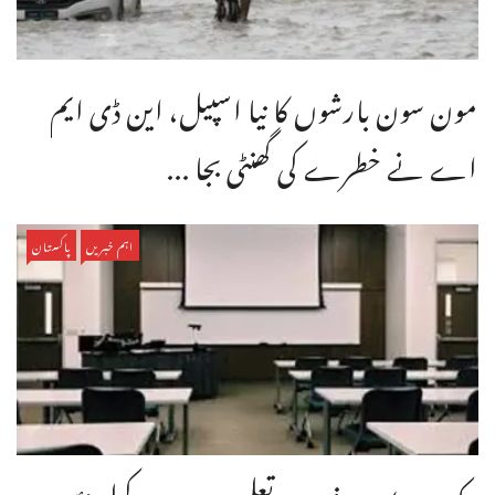
مون سون بارشوں کا نیا اسپیل، این ڈی ایم
اے نے خطرے کی گھنٹی بجا ...
اہم خبریں
پاکستان