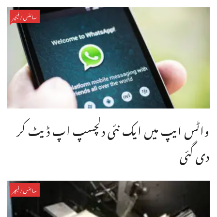
سائنس/فیچر
واٹس ایپ میں ایک نئی دلچسپ اپ ڈیٹ کر
دی گئی
سائنس/فیچر