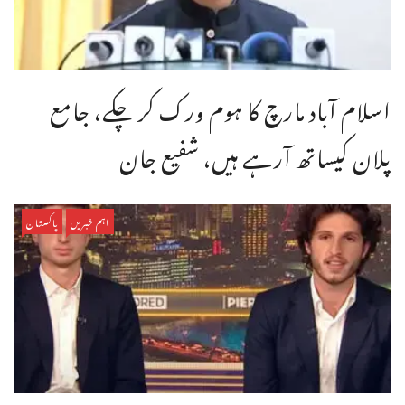
اسلام آباد مارچ کا ہوم ورک کر چکے، جامع
پلان کیساتھ آرہے ہیں، شفیع جان
اہم خبریں
پاکستان