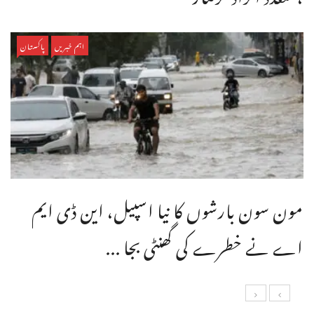
اہم خبریں
پاکستان
مون سون بارشوں کا نیا اسپیل، این ڈی ایم
اے نے خطرے کی گھنٹی بجا ...