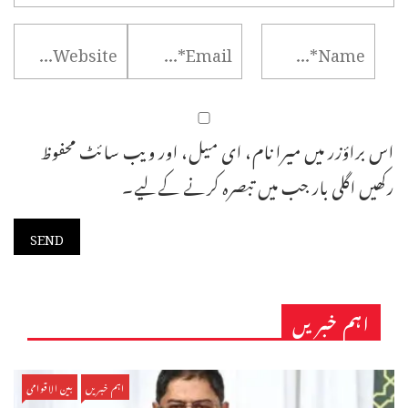
اس براؤزر میں میرا نام، ای میل، اور ویب سائٹ محفوظ
رکھیں اگلی بار جب میں تبصرہ کرنے کےلیے۔
اہم خبریں
اہم خبریں
بین الاقوامی