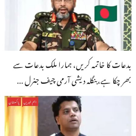
بدعات کا خاتمہ کریں، ہمارا ملک بدعات سے
بھر چکا ہے،بنگله دیشی آرمی چیف جنرل ...
اہم خبریں
پاکستان