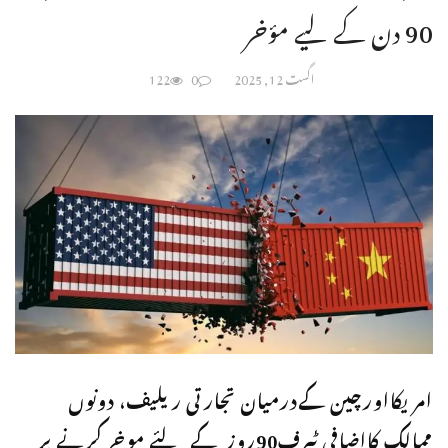
90 دن کے لیے مؤخر
اگست 12, 2025
0
122
امریکااورچین کےدرمیان تجارتی ریلیف، دونوں
ممالک کااضافی ٹیرف90روز کے لئے موخر کرنے پر