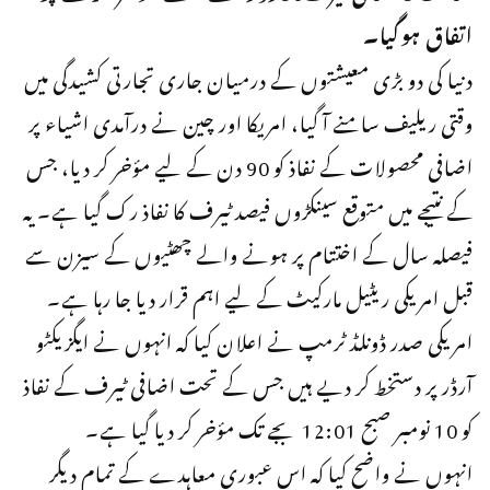
اتفاق ہوگیا۔
دنیا کی دو بڑی معیشتوں کے درمیان جاری تجارتی کشیدگی میں
وقتی ریلیف سامنے آ گیا، امریکا اور چین نے درآمدی اشیاء پر
اضافی محصولات کے نفاذ کو 90 دن کے لیے مؤخر کر دیا، جس
کے نتیجے میں متوقع سینکڑوں فیصد ٹیرف کا نفاذ رک گیا ہے۔ یہ
فیصلہ سال کے اختتام پر ہونے والے چھٹیوں کے سیزن سے
قبل امریکی ریٹیل مارکیٹ کے لیے اہم قرار دیا جا رہا ہے۔
امریکی صدر ڈونلڈ ٹرمپ نے اعلان کیا کہ انہوں نے ایگزیکٹو
آرڈر پر دستخط کر دیے ہیں جس کے تحت اضافی ٹیرف کے نفاذ
کو 10 نومبر صبح 12:01 بجے تک مؤخر کر دیا گیا ہے۔
انہوں نے واضح کیا کہ اس عبوری معاہدے کے تمام دیگر