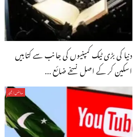
دنیا کی بڑی ٹیک کمپنیوں کی جانب سے کتابیں
اسکین کر کے اصل نسخے ضائع ...
سائنس/فیچر