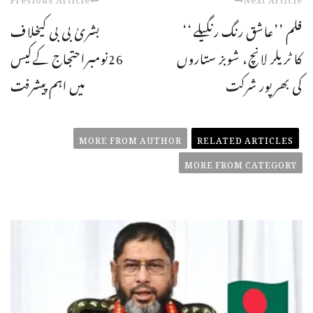
فلم ’’عاشق رنگ رنگیلے‘‘
بشریٰ بی بی کیخلاف
کا ٹریلر لانچ، شوبز ستاروں
26نومبراحتجاج کےکیس
کی بھرپور شرکت
میں اہم پیشرفت
MORE FROM AUTHOR
RELATED ARTICLES
MORE FROM CATEGORY