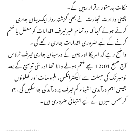
نکات بدستور برقرار رہیں گے۔
چینی وزارت تجارت نے بھی گزشتہ روز ایک بیان جاری
کرتے ہوئے کہا کہ وہ تمام غیر ٹیرف اقدامات کو معطل یا ختم
کرنے کے لیے ضروری اقدامات جاری رکھے گی۔
واضح رہے کہ امریکا اور چین کے درمیان جاری ٹیرف ٹروُس
آج صبح 12:01 بجے ختم ہونے والا تھا اور نئی توسیع کے بعد
نومبر تک کی مہلت سے الیکٹرانکس، ملبوسات اور کھلونوں
جیسی اہم درآمدی اشیاء کم ٹیرف پر درآمد کی جا سکیں گی، جو
کرسمس سیزن کے لیے انتہائی ضروری ہیں۔
Previous Article
Next Article