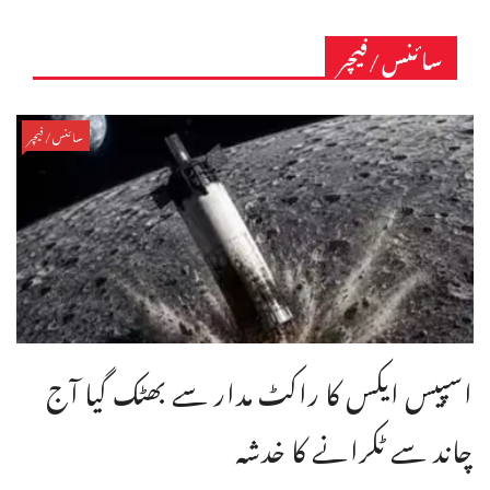
سائنس/فیچر
سائنس/فیچر
اسپیس ایکس کا راکٹ مدار سے بھٹک گیا آج
چاند سے ٹکرانے کا خدشہ