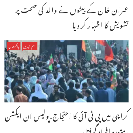
عمران خان کے بیٹوں نے والد کی صحت پر
تشویش کا اظہار کر دیا
اہم خبریں
پاکستان
کراچی میں پی ٹی آئی کا احتجاج،پولیس ان ایکشن
،متعدد افراد گرفتار