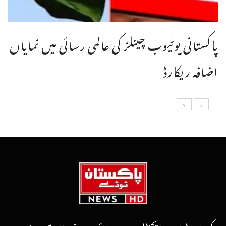
پاکستانی یوٹیوب چینلز کی عالمی رسائی میں نمایاں
اضافہ ریکارڈ