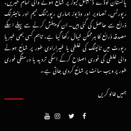
پاکستان ٹوڈے ڈیجیٹل نیوز پر شائع ہونے والی تمام خبریں،
رپورٹس، تصاویر اور وڈیوز ہماری رپورٹنگ ٹیم اور مانیٹرنگ
ذرائع سے حاصل کی گئی ہیں۔ ان کو پبلش کرنے سے پہلے اسکے
مصدقہ ذرائع کا ہرممکن خیال رکھا گیا ہے، تاہم کسی بھی خبر یا
رپورٹ میں ٹائپنگ کی غلطی یا غیرارادی طور پر شائع ہونے
والی غلطی کی فوری اصلاح کرکے اسکی تردید یا درستگی فوری
طور پر ویب سائٹ پر شائع کردی جاتی ہے۔
ہمیں فالو کریں