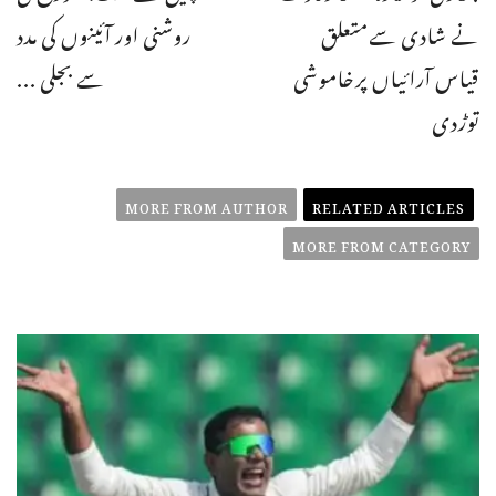
نے شادی سےمتعلق
روشنی اور آئینوں کی مدد
قیاس آرائیاں پرخاموشی
سے بجلی ...
توڑدی
MORE FROM AUTHOR
RELATED ARTICLES
MORE FROM CATEGORY