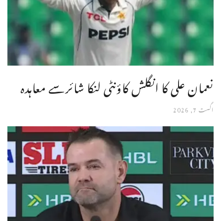
نعمان علی کا انگلش کاؤنٹی لنکا شائرسے معاہدہ
اگست 7, 2026