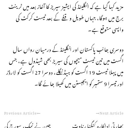
مزید کہا گیا ہے کہ انگلینڈ کی ایشیز سیریز کا آغاز بعد میں ٹرینٹ
برج میں ہوگا، جہاں طویل وقفے کے بعد ٹیسٹ کرکٹ کی
واپسی متوقع ہے۔
دوسری جانب پاکستان اور انگلینڈ کے درمیان رواں سال
اگست میں تین ٹیسٹ میچوں کی سیریز بھی شیڈول ہے، جس
میں پہلا ٹیسٹ 19 اگست کو ہیڈنگلے، دوسرا 27 اگست کو لارڈز
اور تیسرا 9 ستمبر کو ایجبسٹن میں کھیلا جائے گا۔
Previous Article
Next Article
بھارتی اداکارہ کنگنا رناوت
چین نے نمک، سورج کی