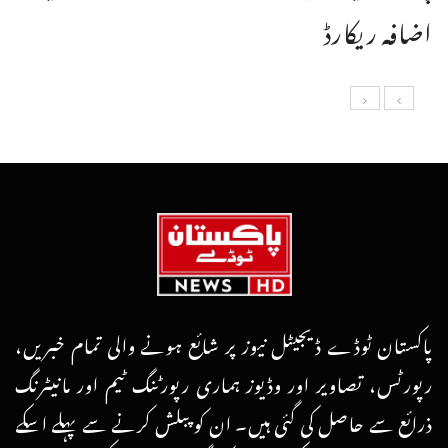
اضافہ ریکارڈ
پاکستان ٹوڈے ڈیجیٹل نیوز پر شائع ہونے والی تمام خبریں،
رپورٹس، تصاویر اور وڈیوز ہماری رپورٹنگ ٹیم اور مانیٹرنگ
ذرائع سے حاصل کی گئی ہیں۔ ان کو پبلش کرنے سے پہلے اسکے