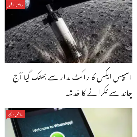
سائنس/فیچر
اسپیس ایکس کا راکٹ مدار سے بھٹک گیا آج
چاند سے ٹکرانے کا خدشہ
سائنس/فیچر