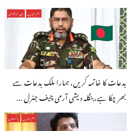
اہم خبریں
بین الاقوامی
بدعات کا خاتمہ کریں، ہمارا ملک بدعات سے
بھر چکا ہے،بنگله دیشی آرمی چیف جنرل ...
اہم خبریں
پاکستان