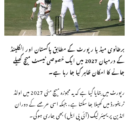
برطانوی میڈیا رپورٹ کے مطابق پاکستان اور انگلینڈ
کے درمیان 2027 میں ایک خصوصی ٹیسٹ میچ کھیلے
جانے کا امکان ظاہر کیا جا رہا ہے۔
رپورٹ میں بتایا گیا ہے کہ یہ مجوزہ میچ مئی 2027 میں اولڈ
ٹریفورڈ میں کھیلا جا سکتا ہے، جبکہ اسی عرصے کے دوران
انڈین پریمیئر لیگ (آئی پی ایل) بھی جاری ہوگی۔