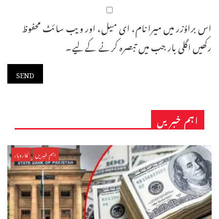
اس براؤزر میں میرا نام، ای میل، اور ویب سائٹ محفوظ
رکھیں اگلی بار جب میں تبصرہ کرنے کےلیے۔
اہم خبریں
اہم خبریں
کاروبار