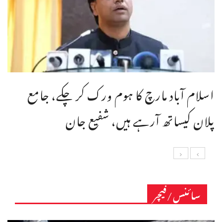
اسلام آباد مارچ کا ہوم ورک کر چکے، جامع
پلان کیساتھ آرہے ہیں، شفیع جان
سائنس/فیچر