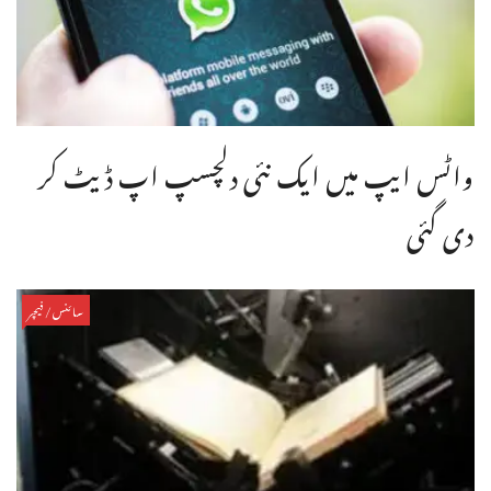
واٹس ایپ میں ایک نئی دلچسپ اپ ڈیٹ کر
دی گئی
سائنس/فیچر