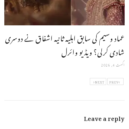
عماد وسیم کی سابق اہلیہ ثانیہ اشفاق نے دوسری
شادی کرلی؟ ویڈیو وائرل
اگست 4, 2026
NEXT
PREV
Leave a reply