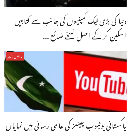
دنیا کی بڑی ٹیک کمپنیوں کی جانب سے کتابیں
اسکین کر کے اصل نسخے ضائع ...
سائنس/فیچر
پاکستانی یوٹیوب چینلز کی عالمی رسائی میں نمایاں