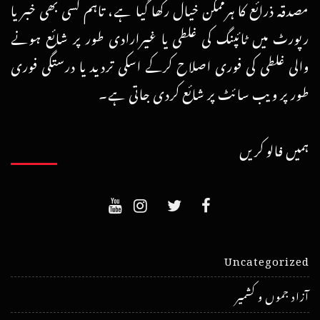
مصدقہ ذرائع کا ہرممکن خیال رکھا گیا ہے، تاہم کسی بھی خبر یا
رپورٹ میں ٹائپنگ کی غلطی یا غیرارادی طور پر شائع ہونے
والی غلطی کی فوری اصلاح کرکے اسکی تردید یا درستگی فوری
طور پر ویب سائٹ پر شائع کردی جاتی ہے۔
ہمیں فالو کریں
Uncategorized
آزاد جموں و کشمیر