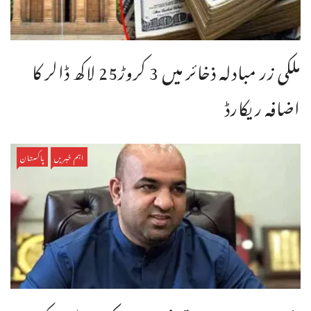
ملکی زر مبادلہ ذخائر میں 3 کروڑ25 لاکھ ڈالر کا
اضافہ ریکارڈ
اہم خبریں
پاکستان