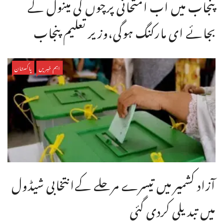
پنجاب میں اب امتحانی پرچوں کی مینول کے
بجائے ای مارکنگ ہوگی،وزیر تعلیم پنجاب
اہم خبریں
پاکستان
آزاد کشمیر میں تیسرے مرحلے کےانتخابی شیڈول
میں تبدیلی کردی گئی