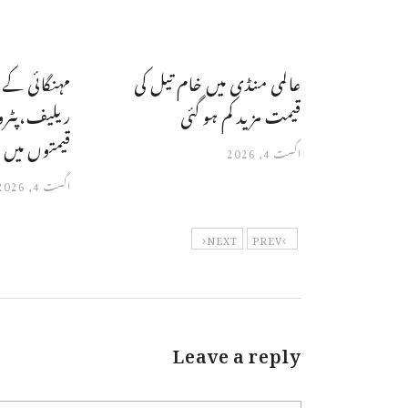
عالمی منڈی میں خام تیل کی
مہنگائی کے 
قیمت مزید کم ہو گئی
ریلیف،پٹرو
قیمتوں میں ا
اگست 4, 2026
اگست 4, 2026
NEXT
PREV
Leave a reply