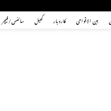
ن
بین الاقوامی
کاروبار
کھیل
سائنس/فیچر