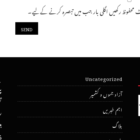
 محفوظ رکھیں اگلی بار جب میں تبصرہ کرنے کےلیے۔
Uncategorized
پ
آزاد جموں و کشمیر
ت
اہم خبریں
ر
ہ
بلاگ
ذ