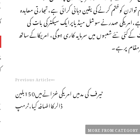
ح
 توازن کوختم کرنےکی یقین دہانی کرائی ہے،تجارتی معاہدہ
ک
ہ ہے،امریکی صدرنےسوشل میڈیاپرایک سیکٹرکی بات کی
کےکئی نئےشعبوں میں سرمایہ کاری ہوگی، امریکاکےساتھ
رمقام پرہے۔
ک
Previous Article
ٹیرف کی مدمیں امریکی خزانےمیں150بلین
ڈالرکااضافہ کیا،ٹرمپ
ح
ع
MORE FROM CATEGORY