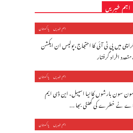
اہم خبریں
اہم خبریں
پاکستان
راچی میں پی ٹی آئی کا احتجاج،پولیس ان ایکشن
متعدد افراد گرفتار
اہم خبریں
پاکستان
ون سون بارشوں کا نیا اسپیل، این ڈی ایم
ے نے خطرے کی گھنٹی بجا ...
اہم خبریں
پاکستان