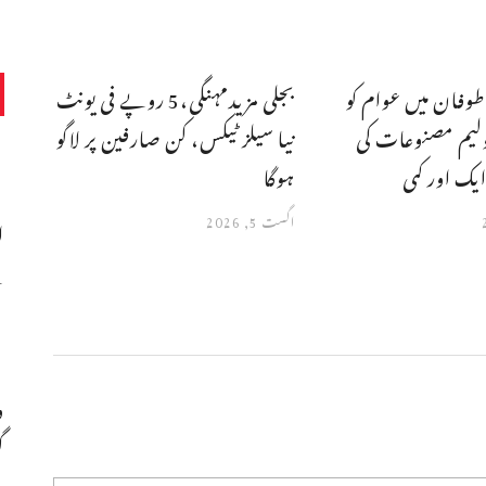
طوفان میں عوام کو
بجلی مزیدمہنگی،5 روپے فی یونٹ
لیم مصنوعات کی
نیا سیلز ٹیکس، کن صارفین پر لاگو
یک اور کمی
ہوگا
اگست 5, 2026
ا
س
و
گ