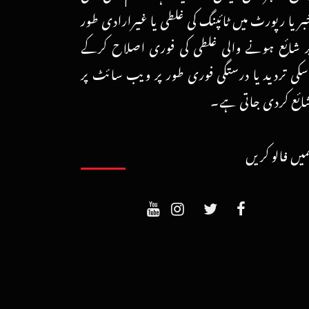
بر یا رپورٹ میں ٹائپنگ کی غلطی یا غیرارادی طور
ر شائع ہونے والی غلطی کی فوری اصلاح کرکے
سکی تردید یا درستگی فوری طور پر ویب سائٹ پر
ائع کردی جاتی ہے۔
میں فالو کریں