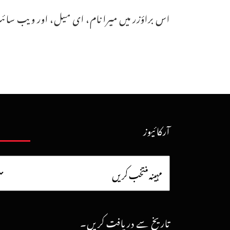
اس براؤزر میں میرا نام، ای میل، اور ویب سائٹ
آرکائیوز
تاریخ سے دریافت کریں۔