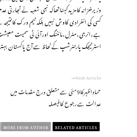
وزیرخزانہ کامزیدکہناتھاکہ نجی شعبہ نےتجارتی عدم
کسی کی انفرادی کاوش نہیں بلکہ ٹیم ورک کانتیج
ہے،انرجی،منرل،مائننگ اورآئی ٹی سمیت معیشت 
اسٹرٹیجک پارٹنرشپ کےلحاظ سےآج پاکستان بہت
Next Article
حماداظہرکا9مئی سےمتعلق درج مقدمات میں
عدالت سےرجوع کافیصلہ
MORE FROM AUTHOR
RELATED ARTICLES