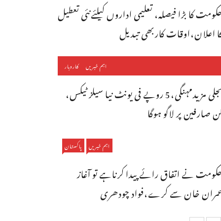
کومت کا بڑا فیصلہ، تعلیمی اداروں کیلئےنئی تعطیل
ا اعلان،اوقات کاربھی تبدیل
اہم خبریں
کاروبار
بجلی مزیدمہنگی،5 روپے فی یونٹ نیا سیلز ٹیکس،
ن صارفین پر لاگو ہوگا
اہم خبریں
پاکستان
کومت نے اتفاق رائے پیدا کرناہے تو آغاز
مران خان سے کرے،فواد چودھری