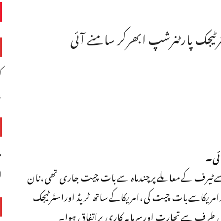
ٹرٹیجک پارٹنرشپ ابھرکر سامنے آئی
ک
،
م
ئی۔
ا
ریکاسےٹیرف کےمعاملےپرچندماہ سےبات چیت جاری تھی،نان
پرامریکاسےبات چیت کی،امریکاکےساتھ ٹریڈ اوراسٹرٹیجک
وں طرف سےتجارت اورسرمایہ کاری پراتفاق ہوا۔