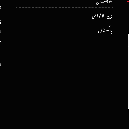
بلوچستان
خ
بین الاقوامی
پ
پاکستان
ا
ش
ہ