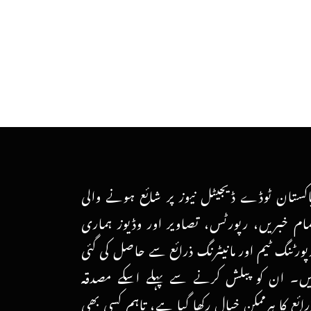
اکستان ٹوڈے ڈیجیٹل نیوز پر شائع ہونے والی
مام خبریں، رپورٹس، تصاویر اور وڈیوز ہماری
پورٹنگ ٹیم اور مانیٹرنگ ذرائع سے حاصل کی گئی
یں۔ ان کو پبلش کرنے سے پہلے اسکے مصدقہ
رائع کا ہرممکن خیال رکھا گیا ہے، تاہم کسی بھی