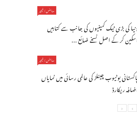
سائنس/فیچر
نیا کی بڑی ٹیک کمپنیوں کی جانب سے کتابیں
سکین کر کے اصل نسخے ضائع ...
سائنس/فیچر
اکستانی یوٹیوب چینلز کی عالمی رسائی میں نمایاں
ضافہ ریکارڈ