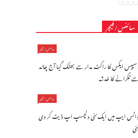
سائنس/فیچر
سائنس/فیچر
سپیس ایکس کا راکٹ مدار سے بھٹک گیا آج چاند
ے ٹکرانے کا خدشہ
سائنس/فیچر
اٹس ایپ میں ایک نئی دلچسپ اپ ڈیٹ کر دی
ئی