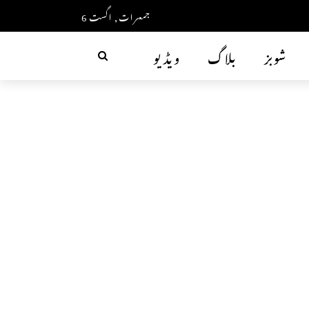
جمعرات, اگست 6
شوبز
بلاگ
ویڈیو