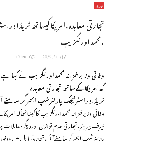
کاروبار
تجارتی معاہدہ،امریکاکیساتھ ٹریڈاوراس
،محمداورنگزیب
جولائی 31, 2025
0
171
وفاقی وزیرخزانہ محمداورنگزیب نےکہا ہے
کہ امریکاکےسا
تھ تجارتی معاہدہ
ٹریڈاوراسٹرٹیجک پارٹنرشپ ابھرکر سامنے آ
وفاقی وزیرخزانہ محمداورنگزیب کاکہناتھاکہ ام
ٹیرف بیریئر،تجارتی عدم توازن اوردیگرمعاملات 
پارٹنرشپ ابھرکرسامنےآئی،تجارتی ڈیل میں دون