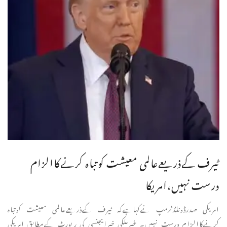
ٹیرف کےذریعےعالمی معیشت کوتباہ کرنےکاالزام
درست نہیں،امریکا
امریکی صدرڈونلڈٹرمپ نےکہاہےکہ ٹیرف کےذریعےعالمی معیشت کوتباہ
کرنےکاالزام درست نہیں۔ غیرملکی خبرایجنسی کی رپورٹ کےمطابق امریکی