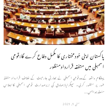
پاکستان اپنی خودمختاری کا مکمل دفاع کرے گا:قومی
اسمبلی میں متفقہ قراردادمنظور
پہلگام واقعہ کےبعدقومی اسمبلی نے بھارتی جارحیت کے خلاف قرارداد متفقہ
طور پر منظور کرلی۔ سپیکرایازصادق کی زیرصدارت قومی اسمبلی کااجلاس
منعقدہواجس ...
مئی 5, 2025