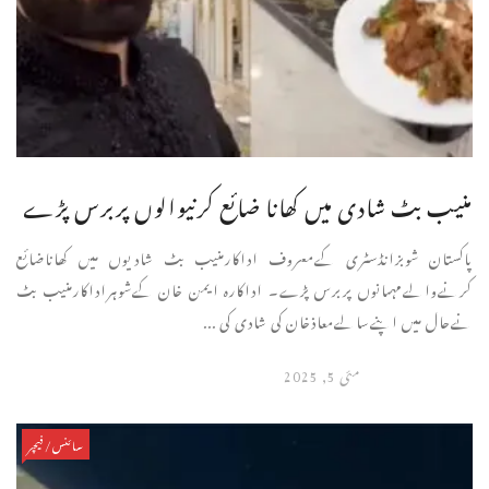
منیب بٹ شادی میں کھانا ضائع کرنیوالوں پربرس پڑے
پاکستان شوبزانڈسٹری کےمعروف اداکارمنیب بٹ شادیوں میں کھاناضائع
کرنےوالےمہمانوں پربرس پڑے۔ اداکارہ ایمن خان کےشوہراداکارمنیب بٹ
نےحال میں اپنےسالےمعاذخان کی شادی کی ...
مئی 5, 2025
سائنس/فیچر