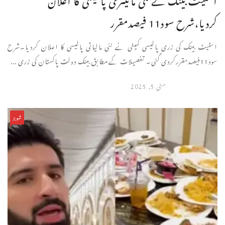
کردیا،شرح سود11 فیصدمقرر
اسٹیٹ بینک کی زری پالیسی کمیٹی نے نئی مالیاتی پالیسی کا اعلان کردیا۔شرح
سود11فیصدمقررکردی گئی۔ تفصیلات کےمطابق بینک دولت پاکستان کی زری ...
مئی 5, 2025
شوبز