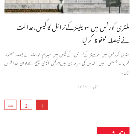
ملٹری کورٹس میں سویلینزکےٹرائل کاکیس،عدالت
نےفیصلہ محفوظ کرلیا
ملٹری کورٹس میں سویلینزکےٹرائل کےکیس میں سپریم کورٹ نےفیصلہ محفوظ
کرلیا۔ جسٹس امین الدین کی سربراہی میں7رکنی آئینی بینچ نےفوجی عدالتوں
میں ...
مئی 5, 2025
2
1
اہم خبریں