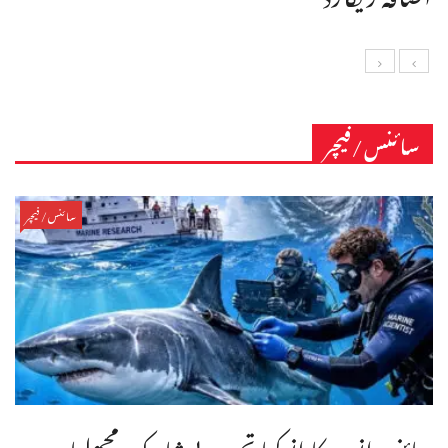
سائنس/فیچر
سائنس/فیچر
سائنسدانوں کا انوکھا تجربہ ! شارک مچھلیاں