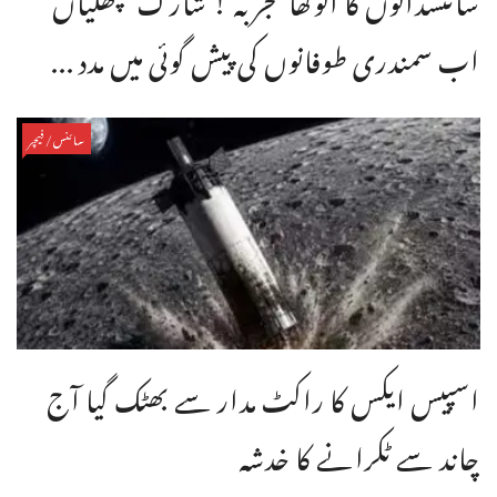
اب سمندری طوفانوں کی پیش گوئی میں مدد ...
سائنس/فیچر
اسپیس ایکس کا راکٹ مدار سے بھٹک گیا آج
چاند سے ٹکرانے کا خدشہ