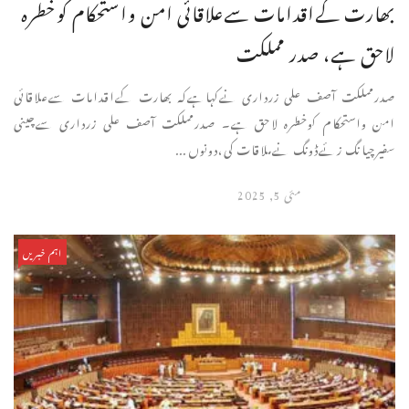
بھارت کےاقدامات سےعلاقائی امن واستحکام کوخطرہ
لاحق ہے، صدر مملکت
صدرمملکت آصف علی زرداری نےکہاہےکہ بھارت کےاقدامات سےعلاقائی
امن واستحکام کوخطرہ لاحق ہے۔ صدرمملکت آصف علی زرداری سےچینی
سفیرچیانگ زئےڈونگ نےملاقات کی،دونوں ...
مئی 5, 2025
اہم خبریں