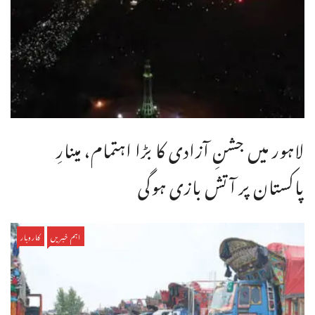
لاہور میں جشنِ آزادی کا بڑا اہتمام، مینارِ
پاکستان پر آتش بازی ہوگی
اہم خبریں
کاروبار