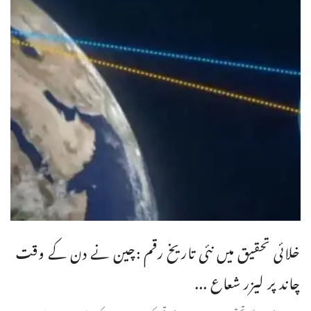
خلائی تحقیق میں نئی تاریخ رقم :چین نے دن کے وقت
چاند پر لیزر شعاع ...