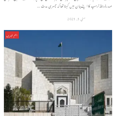
صدرڈونلڈٹرمپ کااپنےبیان میں کہناتھاکہ تیسری مدت ...
مئی 5, 2025
اہم خبریں