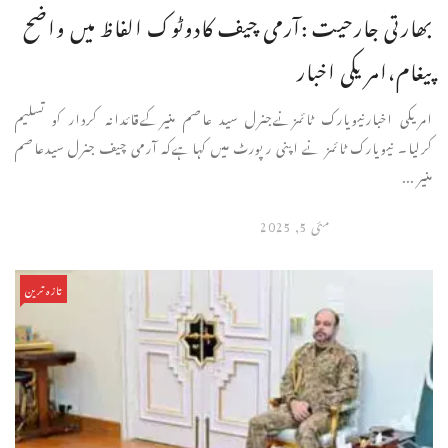
بھارتی جارحیت :آرمی چیف کادوٹوک الفاظ میں واضح
پیغام،امریکی اخبار
امریکی اخبارنیویارک ٹائمزنےجنرل سید عاصم منیرکےقائدانہ کردار کو تسلیم
کرلیا۔ نیویارک ٹائمز نے اپنی رپورٹ میں کہاہےکہ آرمی چیف جنرل سیدعاصم
منیر ...
مئی 5, 2025
تازہ ترین