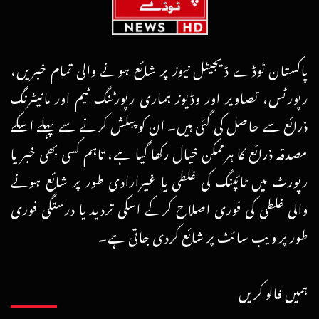
پاکستان ٹوڈے ڈیجیٹل نیوز پر شائع ہونے والی تمام خبریں،
رپورٹس، تصاویر اور وڈیوز ہماری رپورٹنگ ٹیم اور مانیٹرنگ
ذرائع سے حاصل کی گئی ہیں۔ ان کو پبلش کرنے سے پہلے اسکے
مصدقہ ذرائع کا ہرممکن خیال رکھا گیا ہے، تاہم کسی بھی خبر یا
رپورٹ میں ٹائپنگ کی غلطی یا غیرارادی طور پر شائع ہونے
والی غلطی کی فوری اصلاح کرکے اسکی تردید یا درستگی فوری
طور پر ویب سائٹ پر شائع کردی جاتی ہے۔
ہمیں فالو کریں