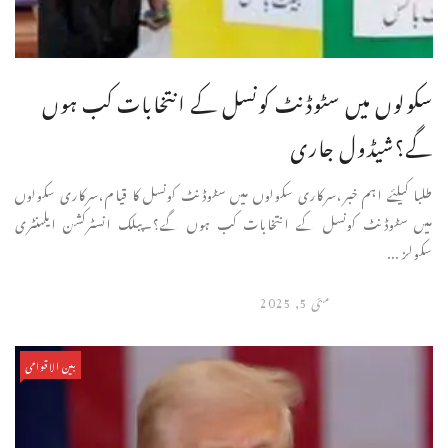
سکولوں میں سٹوڈنٹ کونسل کے انتخابات کب ہوں
گے؟شیڈول جاری
طلبا کیلئے اہم خبر،سرکاری سکولوں میں سٹوڈنٹ کونسل کا قیام،سرکاری سکولوں
میں سٹوڈنٹ کونسل کے انتخابات کب ہوں گے؟۔پبلک انسٹرکشن ایلمنٹری
سکولز ...
مئی 5, 2025
بین الاقوامی