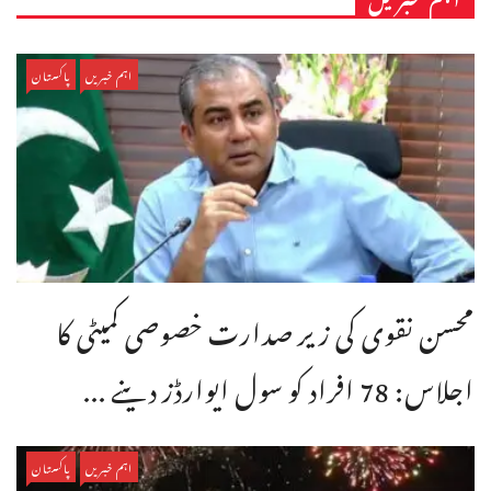
اہم خبریں
پاکستان
محسن نقوی کی زیر صدارت خصوصی کمیٹی کا
اجلاس: 78 افراد کو سول ایوارڈز دینے ...
اہم خبریں
پاکستان