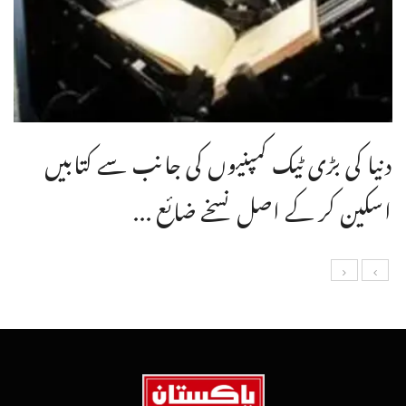
دنیا کی بڑی ٹیک کمپنیوں کی جانب سے کتابیں
اسکین کر کے اصل نسخے ضائع ...