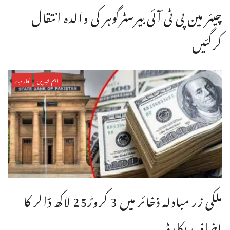
چیئر مین پی ٹی آئی بیرسٹرگوہر کی والدہ انتقال
کرگئیں
اہم خبریں
کاروبار
ملکی زر مبادلہ ذخائر میں 3 کروڑ25 لاکھ ڈالر کا
اضافہ ریکارڈ