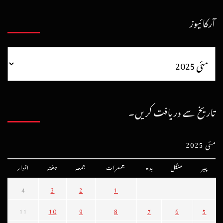
آرکائیوز
تاریخ سے دریافت کریں۔
مئی 2025
پیر
منگل
بدھ
جمعرات
جمعہ
ہفتہ
اتوار
4
3
2
1
11
10
9
8
7
6
5