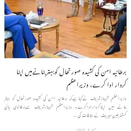
برطانیہ امن کی کشیدہ صورتحال کوبہتربنانےمیں اپنا
کردار ادا کرے، وزیراعظم
وزیراعظم شہبازشریف نےکہاہےکہ برطانیہ امن کی کشیدہ صورتحال کو بہتر
بنانے میں اپناکرداراداکرے۔ وزیراعظم شہبازشریف سےبرطانوی ہائی
کمشنرجین میریٹ نے ملاقات کی ...
مئی 5, 2025