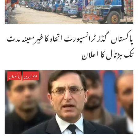
پاکستان گڈز ٹرانسپورٹ اتحاد کاغیرمعینہ مدت
تک ہڑتال کا اعلان
اہم خبریں
پاکستان