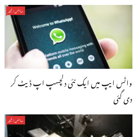
سائنس/فیچر
واٹس ایپ میں ایک نئی دلچسپ اپ ڈیٹ کر
دی گئی
سائنس/فیچر